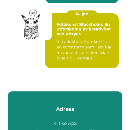
14. jan
Fotokonst Stockholm: En
utforskning av kreativitet
och uttryck
Introduktion: Fotokonst är
en konstform som i sig har
förvandlats och utvecklats
över tid. I denna a...
Adress