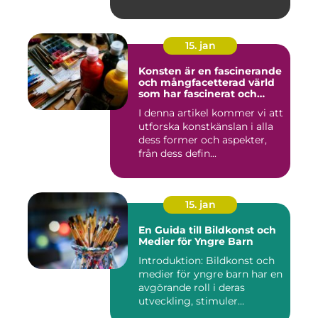
15. jan
Konsten är en fascinerande
och mångfacetterad värld
som har fascinerat och
inspirerat människor i
I denna artikel kommer vi att
århundraden
utforska konstkänslan i alla
dess former och aspekter,
från dess defin...
15. jan
En Guida till Bildkonst och
Medier för Yngre Barn
Introduktion: Bildkonst och
medier för yngre barn har en
avgörande roll i deras
utveckling, stimuler...