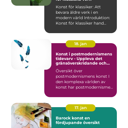
Konst för klassiker: Att
bevara äldre verk i en
modern värld Introduktion:
Konst för klassiker hand...
18. jan
Konst i postmodernismens
tidevarv - Uppleva det
gränsöverskridande och
mångfacetterade
Översikt över
postmodernismens konst I
den komplexa världen av
konst har postmodernismen
framträtt ...
17. jan
Barock konst en
fördjupande översikt