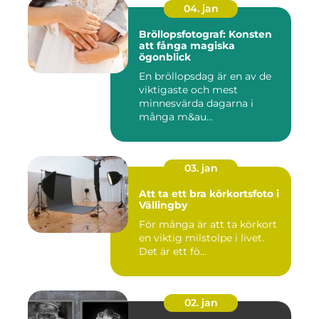
04. jan
Bröllopsfotograf: Konsten
att fånga magiska
ögonblick
En bröllopsdag är en av de
viktigaste och mest
minnesvärda dagarna i
många m&au...
03. jan
Att ta ett bra körkortsfoto i
Vällingby
För många är att ta körkort
en viktig milstolpe i livet.
Det är ett fö...
02. jan