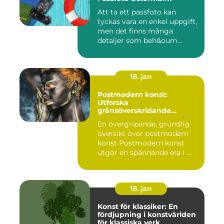
Att ta ett passfoto kan
tyckas vara en enkel uppgift,
men det finns många
detaljer som beh&oum...
18. jan
Postmodern konst:
Utforska
gränsöverskridande
kreativitet
En övergripande, grundlig
översikt över postmodern
konst Postmodern konst
utgör en spännande era i ...
18. jan
Konst för klassiker: En
fördjupning i konstvärlden
för klassiska verk