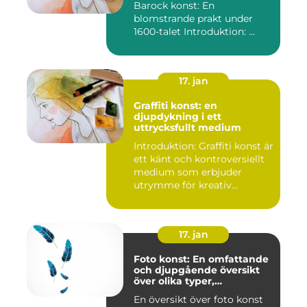
Barock konst: En
blomstrande prakt under
1600-talet Introduktion: ...
17. jan
Graffiti konst: en
djupdykning i ett
uttrycksfullt medium
Introduktion: Graffiti konst är
ett känt och kontroversiellt
medium som erbjuder
utrymme för kreativ...
17. jan
Foto konst: En omfattande
och djupgående översikt
över olika typer,
popularitet och historiska
En översikt över foto konst
aspekter