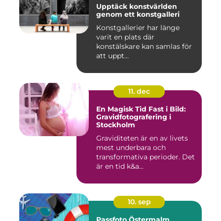
Upptäck konstvärlden
genom ett konstgalleri
Konstgallerier har länge
varit en plats där
konstälskare kan samlas för
att uppt...
11. dec
En Magisk Tid Fast i Bild:
Gravidfotografering i
Stockholm
Graviditeten är en av livets
mest underbara och
transformativa perioder. Det
är en tid k&a...
10. sep
Passfoto Östermalm