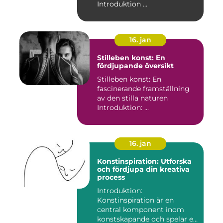
Introduktion ...
16. jan
Stilleben konst: En
fördjupande översikt
Stilleben konst: En
fascinerande framställning
av den stilla naturen
Introduktion: ...
16. jan
Konstinspiration: Utforska
och fördjupa din kreativa
process
Introduktion:
Konstinspiration är en
central komponent inom
konstskapande och spelar en