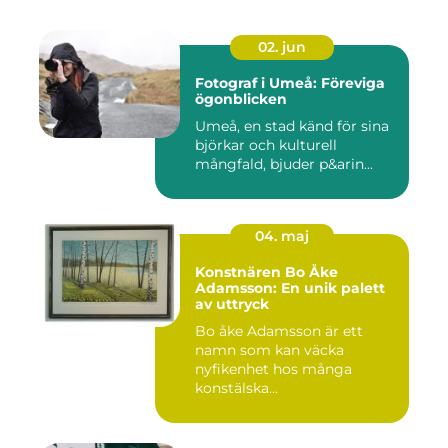
02. jun
Fotograf i Umeå: Föreviga
ögonblicken
Umeå, en stad känd för sina
björkar och kulturell
mångfald, bjuder p&arin...
04. maj
Konstnären Bo Åke
Adamsson: En unik palett
av uttryck
Bo åke Adamsson är ett
namn som kan väcka
nyfikenhet hos många
konstälska...