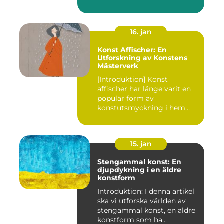
avgörande ro...
16. jan
Konst Affischer: En
Utforskning av Konstens
Mästerverk
[Introduktion] Konst
affischer har länge varit en
populär form av
konstutsmyckning i hem
och kontor ...
15. jan
Stengammal konst: En
djupdykning i en äldre
konstform
Introduktion: I denna artikel
ska vi utforska världen av
stengammal konst, en äldre
konstform som ha...