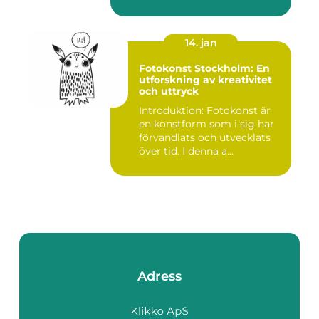
14. jan
Fotokonst Stockholm: En
utforskning av kreativitet
och uttryck
Introduktion: Fotokonst är
en konstform som i sig har
förvandlats och utvecklats
över tid. I denna a...
Adress