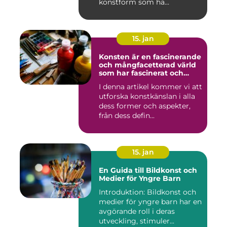
konstform som ha...
15. jan
Konsten är en fascinerande
och mångfacetterad värld
som har fascinerat och
inspirerat människor i
I denna artikel kommer vi att
århundraden
utforska konstkänslan i alla
dess former och aspekter,
från dess defin...
15. jan
En Guida till Bildkonst och
Medier för Yngre Barn
Introduktion: Bildkonst och
medier för yngre barn har en
avgörande roll i deras
utveckling, stimuler...