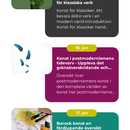
för klassiska verk
Konst för klassiker: Att
bevara äldre verk i en
modern värld Introduktion:
Konst för klassiker hand...
18. jan
Konst i postmodernismens
tidevarv - Uppleva det
gränsöverskridande och
mångfacetterade
Översikt över
postmodernismens konst I
den komplexa världen av
konst har postmodernismen
framträtt ...
17. jan
Barock konst en
fördjupande översikt