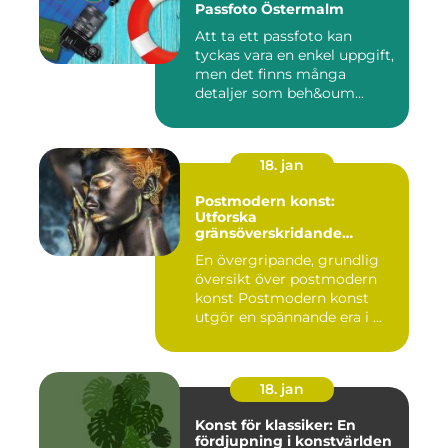
Passfoto Östermalm
Att ta ett passfoto kan
tyckas vara en enkel uppgift,
men det finns många
detaljer som beh&oum...
18. jan
Postmodern konst:
Utforska
gränsöverskridande
kreativitet
En övergripande, grundlig
översikt över postmodern
konst Postmodern konst
utgör en spännande era i ...
18. jan
Konst för klassiker: En
fördjupning i konstvärlden