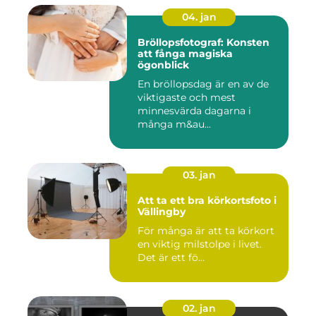
04. jan
Bröllopsfotograf: Konsten
att fånga magiska
ögonblick
En bröllopsdag är en av de
viktigaste och mest
minnesvärda dagarna i
många m&au...
03. jan
Att ta ett bra körkortsfoto i
Vällingby
För många är att ta körkort
en viktig milstolpe i livet.
Det är ett fö...
02. jan