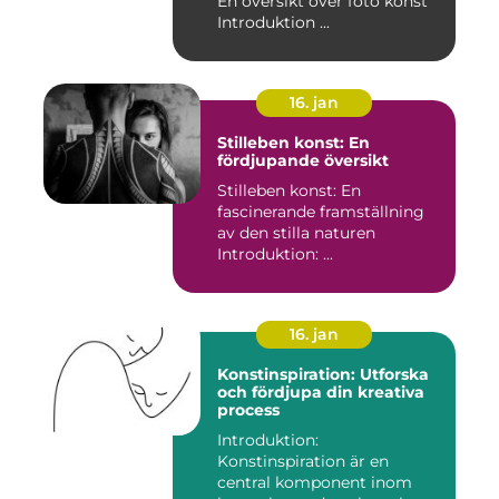
En översikt över foto konst
aspekter
Introduktion ...
16. jan
Stilleben konst: En
fördjupande översikt
Stilleben konst: En
fascinerande framställning
av den stilla naturen
Introduktion: ...
16. jan
Konstinspiration: Utforska
och fördjupa din kreativa
process
Introduktion:
Konstinspiration är en
central komponent inom