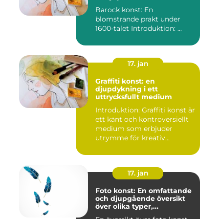
Barock konst: En
blomstrande prakt under
1600-talet Introduktion: ...
17. jan
Graffiti konst: en
djupdykning i ett
uttrycksfullt medium
Introduktion: Graffiti konst är
ett känt och kontroversiellt
medium som erbjuder
utrymme för kreativ...
17. jan
Foto konst: En omfattande
och djupgående översikt
över olika typer,
popularitet och historiska