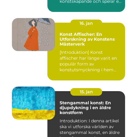
konstskapande och spelar en
avgörande ro...
16. jan
Konst Affischer: En
Utforskning av Konstens
Mästerverk
[Introduktion] Konst
affischer har länge varit en
populär form av
konstutsmyckning i hem
och kontor ...
15. jan
Stengammal konst: En
djupdykning i en äldre
konstform
Introduktion: I denna artikel
ska vi utforska världen av
stengammal konst, en äldre