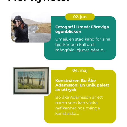
02. jun
Fotograf i Umeå: Föreviga
ögonblicken
Umeå, en stad känd för sina
björkar och kulturell
mångfald, bjuder p&arin...
04. maj
Konstnären Bo Åke
Adamsson: En unik palett
av uttryck
Bo åke Adamsson är ett
namn som kan väcka
nyfikenhet hos många
konstälska...