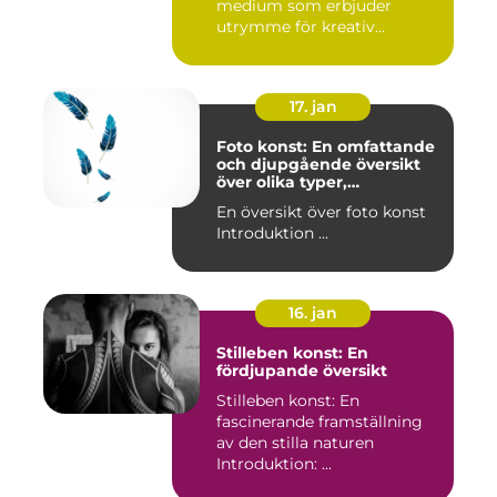
medium som erbjuder
utrymme för kreativ...
17. jan
Foto konst: En omfattande
och djupgående översikt
över olika typer,
popularitet och historiska
En översikt över foto konst
aspekter
Introduktion ...
16. jan
Stilleben konst: En
fördjupande översikt
Stilleben konst: En
fascinerande framställning
av den stilla naturen
Introduktion: ...