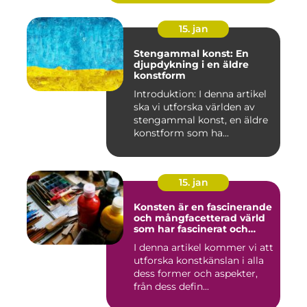
15. jan
Stengammal konst: En
djupdykning i en äldre
konstform
Introduktion: I denna artikel
ska vi utforska världen av
stengammal konst, en äldre
konstform som ha...
15. jan
Konsten är en fascinerande
och mångfacetterad värld
som har fascinerat och
inspirerat människor i
I denna artikel kommer vi att
århundraden
utforska konstkänslan i alla
dess former och aspekter,
från dess defin...