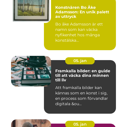
Konstnären Bo Åke
Adamsson: En unik palett
av uttryck
Bo åke Adamsson är ett
namn som kan väcka
nyfikenhet hos många
konstälska...
05. jan
Framkalla bilder: en guide
till att väcka dina minnen
till liv
Att framkalla bilder kan
kännas som en konst i sig,
en process som förvandlar
digitala &ou...
05. jan