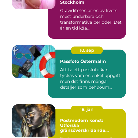
Stockholm
Graviditeten är en av livets
mest underbara och
transformativa perioder. Det
är en tid k&a...
10. sep
Passfoto Östermalm
Att ta ett passfoto kan
tyckas vara en enkel uppgift,
men det finns många
detaljer som beh&oum...
18. jan
Postmodern konst:
Utforska
gränsöverskridande
kreativitet