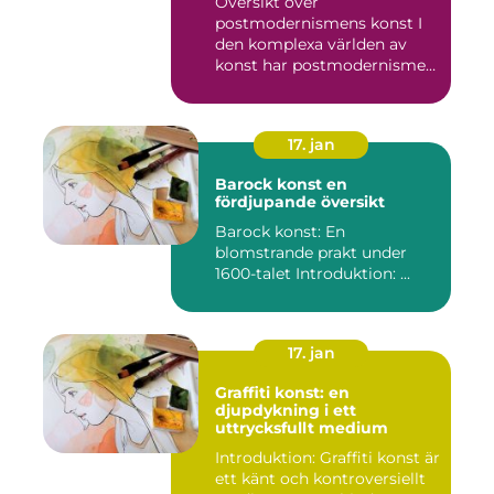
Översikt över
postmodernismens konst I
den komplexa världen av
konst har postmodernismen
framträtt ...
17. jan
Barock konst en
fördjupande översikt
Barock konst: En
blomstrande prakt under
1600-talet Introduktion: ...
17. jan
Graffiti konst: en
djupdykning i ett
uttrycksfullt medium
Introduktion: Graffiti konst är
ett känt och kontroversiellt