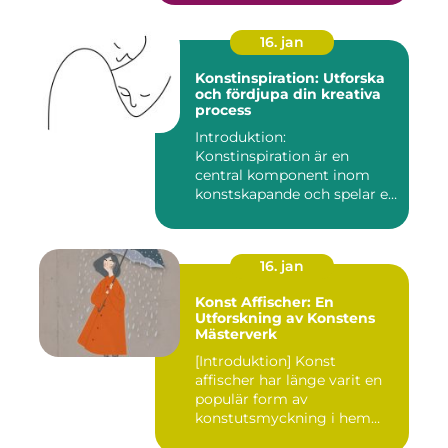
16. jan
Konstinspiration: Utforska
och fördjupa din kreativa
process
Introduktion:
Konstinspiration är en
central komponent inom
konstskapande och spelar en
avgörande ro...
16. jan
Konst Affischer: En
Utforskning av Konstens
Mästerverk
[Introduktion] Konst
affischer har länge varit en
populär form av
konstutsmyckning i hem
och kontor ...