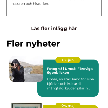
naturen och historien.
Läs fler inlägg här
Fler nyheter
02. jun
Fotograf i Umeå: Föreviga
ögonblicken
Umeå, en stad känd för sina
björkar och kulturell
mångfald, bjuder p&arin...
04. maj