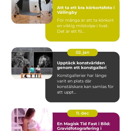
Att ta ett bra körkortsfoto i
Vällingby
För många är att ta körkort
en viktig milstolpe i livet.
Det är ett fö...
02. jan
Upptäck konstvärlden
genom ett konstgalleri
Konstgallerier har länge
varit en plats där
konstälskare kan samlas för
att uppt...
11. dec
En Magisk Tid Fast i Bild:
Gravidfotografering i