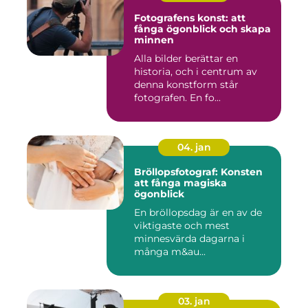
Fotografens konst: att
fånga ögonblick och skapa
minnen
Alla bilder berättar en
historia, och i centrum av
denna konstform står
fotografen. En fo...
04. jan
Bröllopsfotograf: Konsten
att fånga magiska
ögonblick
En bröllopsdag är en av de
viktigaste och mest
minnesvärda dagarna i
många m&au...
03. jan