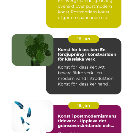
En övergripande, grundlig
översikt över postmodern
konst Postmodern konst
utgör en spännande era i ...
18. jan
Konst för klassiker: En
fördjupning i konstvärlden
för klassiska verk
Konst för klassiker: Att
bevara äldre verk i en
modern värld Introduktion:
Konst för klassiker hand...
18. jan
Konst i postmodernismens
tidevarv - Uppleva det
gränsöverskridande och
mångfacetterade