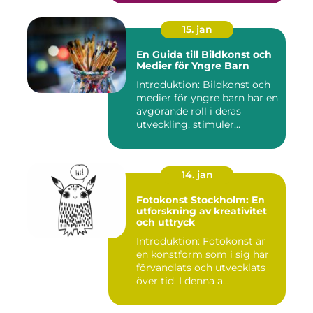
15. jan
En Guida till Bildkonst och
Medier för Yngre Barn
Introduktion: Bildkonst och
medier för yngre barn har en
avgörande roll i deras
utveckling, stimuler...
14. jan
Fotokonst Stockholm: En
utforskning av kreativitet
och uttryck
Introduktion: Fotokonst är
en konstform som i sig har
förvandlats och utvecklats
över tid. I denna a...