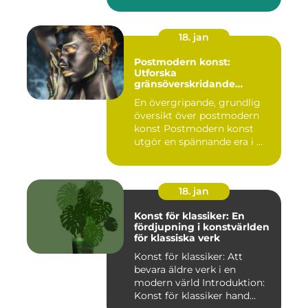
18. jan
Postmodern konst:
Utforska
gränsöverskridande
kreativitet
En övergripande, grundlig
översikt över postmodern
konst Postmodern konst
utgör en spännande era i ...
18. jan
Konst för klassiker: En
fördjupning i konstvärlden
för klassiska verk
Konst för klassiker: Att
bevara äldre verk i en
modern värld Introduktion:
Konst för klassiker hand...