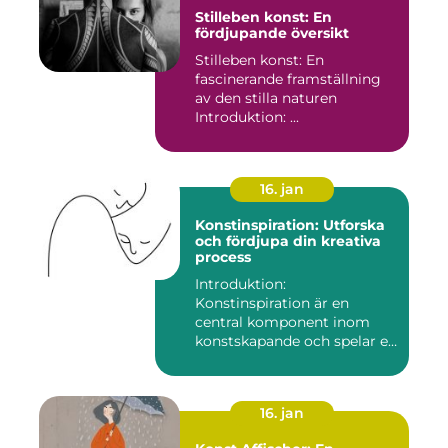
Stilleben konst: En
fördjupande översikt
Stilleben konst: En
fascinerande framställning
av den stilla naturen
Introduktion: ...
16. jan
Konstinspiration: Utforska
och fördjupa din kreativa
process
Introduktion:
Konstinspiration är en
central komponent inom
konstskapande och spelar en
avgörande ro...
16. jan