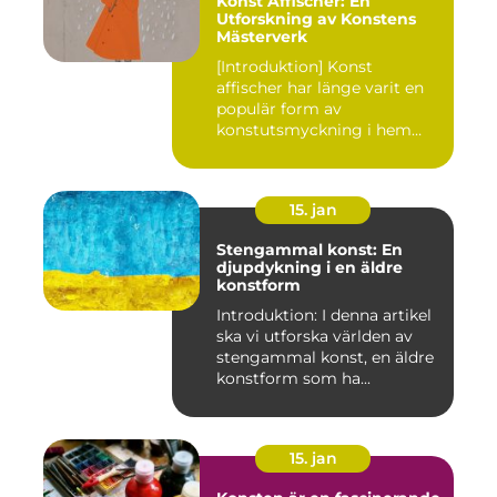
Konst Affischer: En
Utforskning av Konstens
Mästerverk
[Introduktion] Konst
affischer har länge varit en
populär form av
konstutsmyckning i hem
och kontor ...
15. jan
Stengammal konst: En
djupdykning i en äldre
konstform
Introduktion: I denna artikel
ska vi utforska världen av
stengammal konst, en äldre
konstform som ha...
15. jan