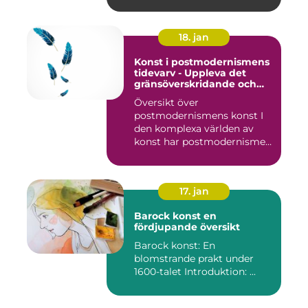
18. jan
Konst i postmodernismens
tidevarv - Uppleva det
gränsöverskridande och
mångfacetterade
Översikt över
postmodernismens konst I
den komplexa världen av
konst har postmodernismen
framträtt ...
17. jan
Barock konst en
fördjupande översikt
Barock konst: En
blomstrande prakt under
1600-talet Introduktion: ...