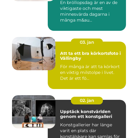
En bröllopsdag är en av de
viktigaste och mest
minnesvärda dagarna i
många m&au...
03. jan
Att ta ett bra körkortsfoto i
Vällingby
För många är att ta körkort
en viktig milstolpe i livet.
Det är ett fö...
02. jan
Upptäck konstvärlden
genom ett konstgalleri
Konstgallerier har länge
varit en plats där
konstälskare kan samlas för