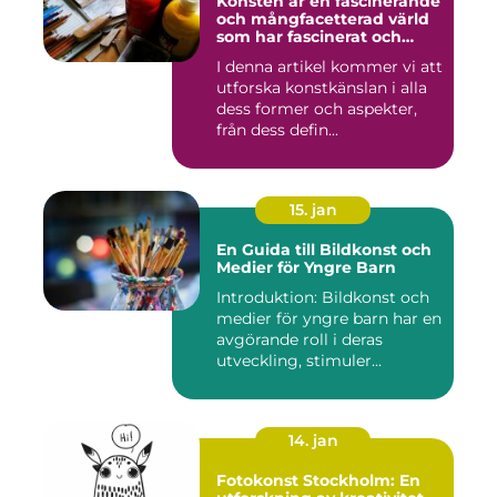
Konsten är en fascinerande
och mångfacetterad värld
som har fascinerat och
inspirerat människor i
I denna artikel kommer vi att
århundraden
utforska konstkänslan i alla
dess former och aspekter,
från dess defin...
15. jan
En Guida till Bildkonst och
Medier för Yngre Barn
Introduktion: Bildkonst och
medier för yngre barn har en
avgörande roll i deras
utveckling, stimuler...
14. jan
Fotokonst Stockholm: En