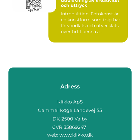
utforskning av kreativitet
och uttryck
Introduktion: Fotokonst är
en konstform som i sig har
förvandlats och utvecklats
över tid. I denna a...
Adress
web:
www.klikko.dk