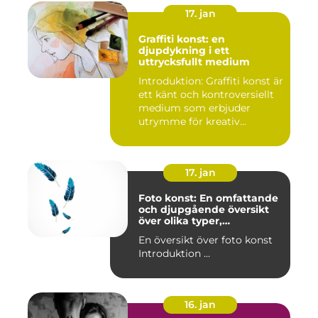
17. jan
Graffiti konst: en
djupdykning i ett
uttrycksfullt medium
Introduktion: Graffiti konst är
ett känt och kontroversiellt
medium som erbjuder
utrymme för kreativ...
17. jan
Foto konst: En omfattande
och djupgående översikt
över olika typer,
popularitet och historiska
En översikt över foto konst
aspekter
Introduktion ...
16. jan