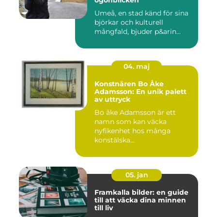
ögonblicken
Umeå, en stad känd för sina
björkar och kulturell
mångfald, bjuder p&arin...
04. maj
Konstnären Bo Åke
Adamsson: En unik palett
av uttryck
Bo åke Adamsson är ett
namn som kan väcka
nyfikenhet hos många
konstälska...
05. jan
Framkalla bilder: en guide
till att väcka dina minnen
till liv