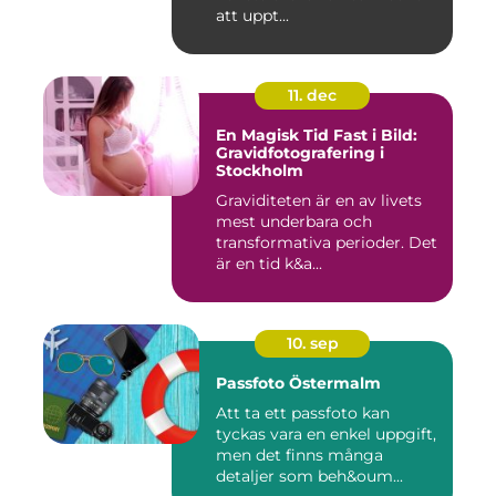
att uppt...
11. dec
En Magisk Tid Fast i Bild:
Gravidfotografering i
Stockholm
Graviditeten är en av livets
mest underbara och
transformativa perioder. Det
är en tid k&a...
10. sep
Passfoto Östermalm
Att ta ett passfoto kan
tyckas vara en enkel uppgift,
men det finns många
detaljer som beh&oum...