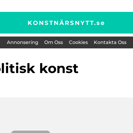
KONSTNÄRSNYTT.
se
Annonsering
Om Oss
Cookies
Kontakta Oss
olitisk konst