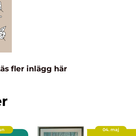
äs fler inlägg här
er
jun
04. maj