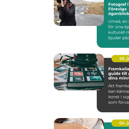
Fotograf 
Föreviga
ögonblic
Umeå, en 
för sina b
kulturell 
bjuder p&ar
05. 
Framkalla
guide till
dina minne
Att framka
kan känna
konst i si
som förva
digitala &o
04. 