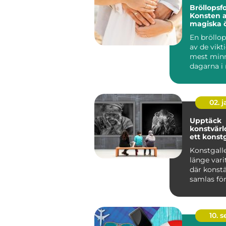
Bröllopsfo
Konsten a
magiska 
En bröllo
av de vikt
mest min
dagarna i
m&au...
02. 
Upptäck
konstvär
ett konstg
Konstgalle
länge vari
där konstä
samlas för 
10. 