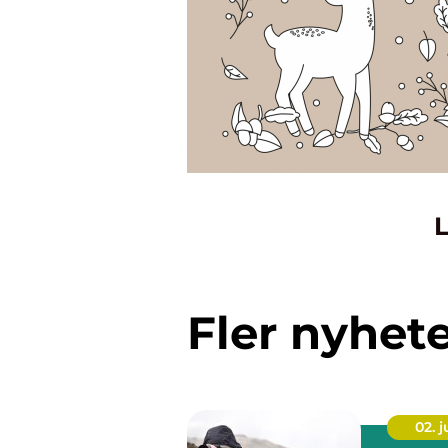
L
Fler nyhet
02. 