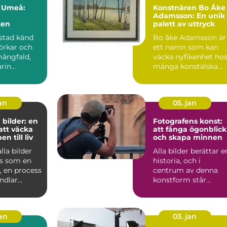
i Umeå:
Konstnären Bo Åke
Adamsson: En unik
ken
palett av uttryck
stad känd
Bo åke Adamsson är
jörkar och
ett namn som kan
mångfald,
väcka nyfikenhet ho
in...
många konstälska...
jan
05. jan
 bilder: en
Fotografens konst:
 att väcka
att fånga ögonblick
n till liv
och skapa minnen
lla bilder
Alla bilder berättar e
s som en
historia, och i
g, en process
centrum av denna
ndlar
konstform står
u...
fotografen. En fo...
jan
03. jan