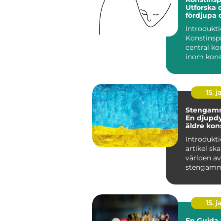
Utforska 
fördjupa 
process
Introdukti
Konstinspi
central k
inom kon
och spelar
avgörande 
15. j
Stengamm
En djupdy
äldre kon
Introdukti
artikel ska
världen av
stengamma
en äldre 
som ha...
15. j
En Guida t