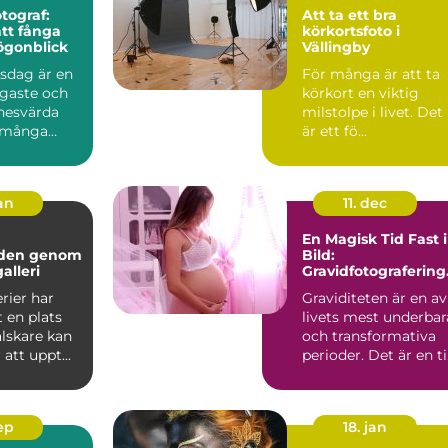
tograf:
Att ta ett bra
tt fånga
körkortsfoto i
ögonblick
Vällingby
psdag är en
För många är att ta
igaste och
körkort en viktig
nesvärda
milstolpe i livet. Det
 många
är ett fö...
jan
11. dec
En Magisk Tid Fast i
lden genom
Bild:
alleri
Gravidfotografering 
Stockholm
rier har
Graviditeten är en av
t en plats
livets mest underbar
lskare kan
och transformativa
att uppt...
perioder. Det är en t
k&a...
sep
18. jan