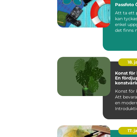
Passfoto
Att ta ett
kan tyckas
enkel upp
det finns
detaljer 
beh&oum..
18. j
Konst för 
En fördju
konstvärl
klassiska
Konst för 
Att bevara
en modern
Introdukti
för klassik
17. j