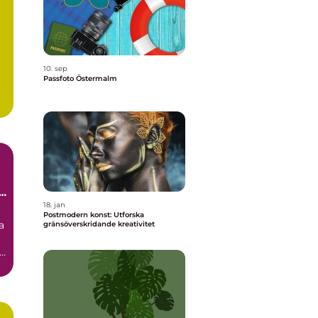
10. sep
Passfoto Östermalm
i
18. jan
Postmodern konst: Utforska
a
gränsöverskridande kreativitet
id