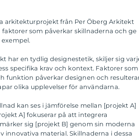
ka arkitekturprojekt från Per Öberg Arkitekt
ilka faktorer som påverkar skillnaderna och ge
 exempel.
t har en tydlig designestetik, skiljer sig varj
ss specifika krav och kontext. Faktorer som
och funktion påverkar designen och resulterar
ar olika upplevelser för användarna.
llnad kan ses i jämförelse mellan [projekt A]
ojekt A] fokuserar på att integrera
utmärker sig [projekt B] genom sin moderna
innovativa material. Skillnaderna i dessa