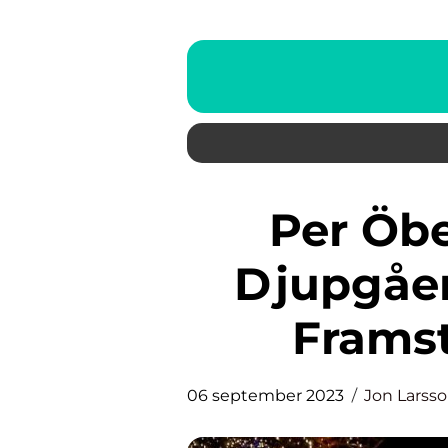
Per Öberg Arkitekt – Ett
Djupgåen
Framst
06 september 2023
Jon Larss