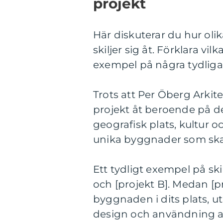
projekt
Här diskuterar du hur oli
skiljer sig åt. Förklara v
exempel på några tydliga
Trots att Per Öberg Arkitek
projekt åt beroende på de
geografisk plats, kultur 
unika byggnader som skap
Ett tydligt exempel på ski
och [projekt B]. Medan [pr
byggnaden i dits plats, 
design och användning av 