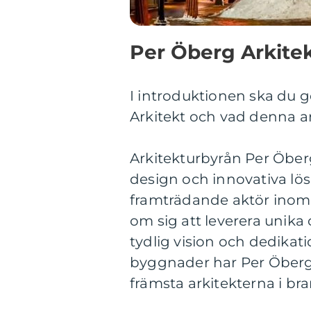
Per Öberg Arkite
I introduktionen ska du 
Arkitekt och vad denna ark
Arkitekturbyrån Per Öberg
design och innovativa lö
framträdande aktör inom 
om sig att leverera unik
tydlig vision och dedikati
byggnader har Per Öberg 
främsta arkitekterna i br