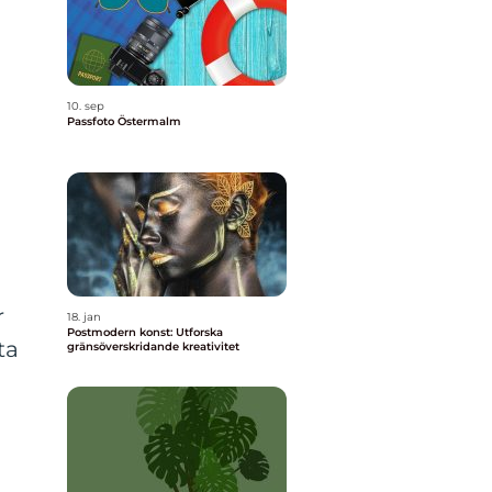
10. sep
Passfoto Östermalm
r
18. jan
Postmodern konst: Utforska
ta
gränsöverskridande kreativitet