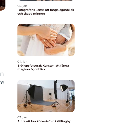
05. jan
Fotografens konst: att fånga ögonblick
och skapa minnen
04. jan
Bröllopsfotograf: Konsten att fånga
magiska ögonblick
en
te
03. jan
Att ta ett bra körkortsfoto i Vällingby