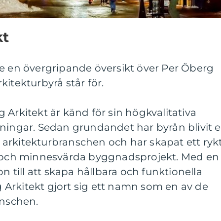
kt
ge en övergripande översikt över Per Öberg
itekturbyrå står för.
 Arkitekt är känd för sin högkvalitativa
sningar. Sedan grundandet har byrån blivit 
arkitekturbranschen och har skapat ett ryk
a och minnesvärda byggnadsprojekt. Med en
on till att skapa hållbara och funktionella
Arkitekt gjort sig ett namn som en av de
anschen.