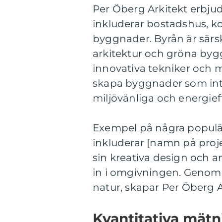
Per Öberg Arkitekt erbjud
inkluderar bostadshus, ko
byggnader. Byrån är särsk
arkitektur och gröna byg
innovativa tekniker och ma
skapa byggnader som inte 
miljövänliga och energief
Exempel på några populär
inkluderar [namn på proj
sin kreativa design och a
in i omgivningen. Genom
natur, skapar Per Öberg A
Kvantitativa mät