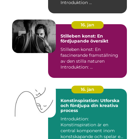
Introduktion ...
16. jan
Stilleben konst: En
fördjupande översikt
Stilleben konst: En
fascinerande framställning
av den stilla naturen
Introduktion: ...
16. jan
Konstinspiration: Utforska
och fördjupa din kreativa
process
Introduktion:
Konstinspiration är en
central komponent inom
konstskapande och spelar en