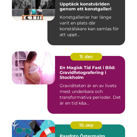
Upptäck konstvärlden
genom ett konstgalleri
Konstgallerier har länge
varit en plats där
konstälskare kan samlas för
att uppt...
11. dec
En Magisk Tid Fast i Bild:
Gravidfotografering i
Stockholm
Graviditeten är en av livets
mest underbara och
transformativa perioder. Det
är en tid k&a...
10. sep
Passfoto Östermalm