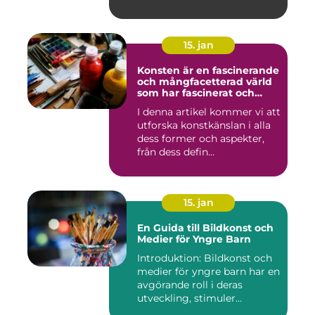
15. jan
Konsten är en fascinerande
och mångfacetterad värld
som har fascinerat och
inspirerat människor i
I denna artikel kommer vi att
århundraden
utforska konstkänslan i alla
dess former och aspekter,
från dess defin...
15. jan
En Guida till Bildkonst och
Medier för Yngre Barn
Introduktion: Bildkonst och
medier för yngre barn har en
avgörande roll i deras
utveckling, stimuler...