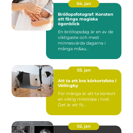
04. jan
Bröllopsfotograf: Konsten
att fånga magiska
ögonblick
En bröllopsdag är en av de
viktigaste och mest
minnesvärda dagarna i
många m&au...
03. jan
Att ta ett bra körkortsfoto i
Vällingby
För många är att ta körkort
en viktig milstolpe i livet.
Det är ett fö...
02. jan