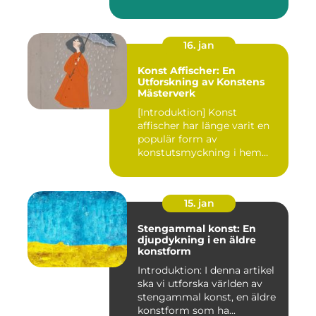
avgörande ro...
16. jan
Konst Affischer: En
Utforskning av Konstens
Mästerverk
[Introduktion] Konst
affischer har länge varit en
populär form av
konstutsmyckning i hem
och kontor ...
15. jan
Stengammal konst: En
djupdykning i en äldre
konstform
Introduktion: I denna artikel
ska vi utforska världen av
stengammal konst, en äldre
konstform som ha...