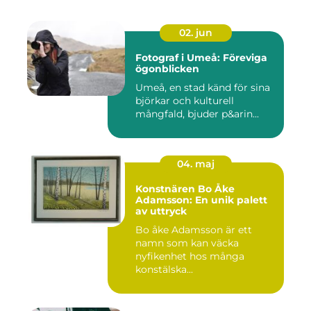
02. jun
Fotograf i Umeå: Föreviga
ögonblicken
Umeå, en stad känd för sina
björkar och kulturell
mångfald, bjuder p&arin...
04. maj
Konstnären Bo Åke
Adamsson: En unik palett
av uttryck
Bo åke Adamsson är ett
namn som kan väcka
nyfikenhet hos många
konstälska...