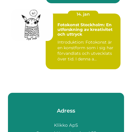
14. jan
Fotokonst Stockholm: En
utforskning av kreativitet
och uttryck
Introduktion: Fotokonst är
en konstform som i sig har
förvandlats och utvecklats
över tid. I denna a...
Adress