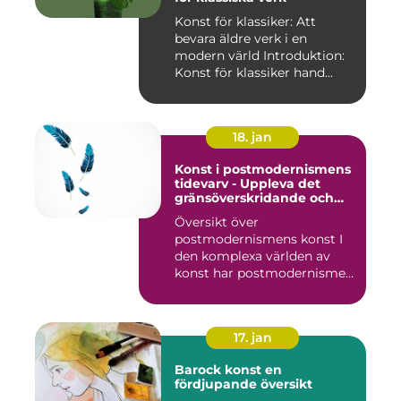
Konst för klassiker: Att
bevara äldre verk i en
modern värld Introduktion:
Konst för klassiker hand...
18. jan
Konst i postmodernismens
tidevarv - Uppleva det
gränsöverskridande och
mångfacetterade
Översikt över
postmodernismens konst I
den komplexa världen av
konst har postmodernismen
framträtt ...
17. jan
Barock konst en
fördjupande översikt