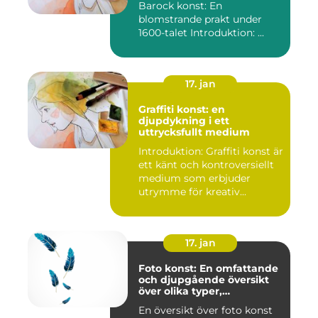
Barock konst: En
blomstrande prakt under
1600-talet Introduktion: ...
17. jan
Graffiti konst: en
djupdykning i ett
uttrycksfullt medium
Introduktion: Graffiti konst är
ett känt och kontroversiellt
medium som erbjuder
utrymme för kreativ...
17. jan
Foto konst: En omfattande
och djupgående översikt
över olika typer,
popularitet och historiska
En översikt över foto konst
aspekter