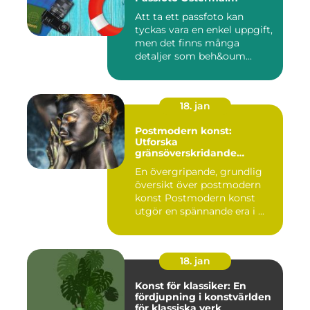
Att ta ett passfoto kan
tyckas vara en enkel uppgift,
men det finns många
detaljer som beh&oum...
18. jan
Postmodern konst:
Utforska
gränsöverskridande
kreativitet
En övergripande, grundlig
översikt över postmodern
konst Postmodern konst
utgör en spännande era i ...
18. jan
Konst för klassiker: En
fördjupning i konstvärlden
för klassiska verk