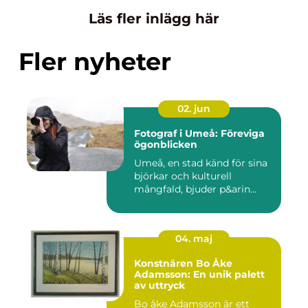
Läs fler inlägg här
Fler nyheter
02. jun
Fotograf i Umeå: Föreviga
ögonblicken
Umeå, en stad känd för sina
björkar och kulturell
mångfald, bjuder p&arin...
04. maj
Konstnären Bo Åke
Adamsson: En unik palett
av uttryck
Bo åke Adamsson är ett