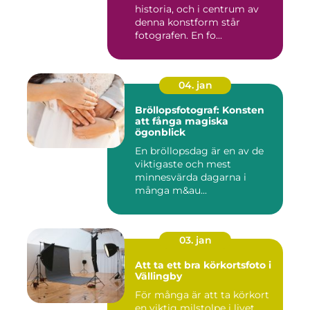
historia, och i centrum av
denna konstform står
fotografen. En fo...
04. jan
Bröllopsfotograf: Konsten
att fånga magiska
ögonblick
En bröllopsdag är en av de
viktigaste och mest
minnesvärda dagarna i
många m&au...
03. jan
Att ta ett bra körkortsfoto i
Vällingby
För många är att ta körkort
en viktig milstolpe i livet.