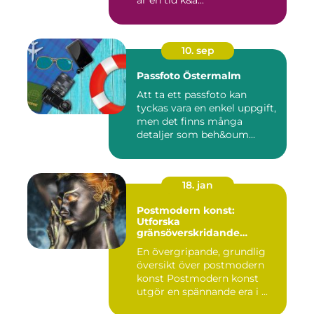
är en tid k&a...
10. sep
Passfoto Östermalm
Att ta ett passfoto kan
tyckas vara en enkel uppgift,
men det finns många
detaljer som beh&oum...
18. jan
Postmodern konst:
Utforska
gränsöverskridande
kreativitet
En övergripande, grundlig
översikt över postmodern
konst Postmodern konst
utgör en spännande era i ...