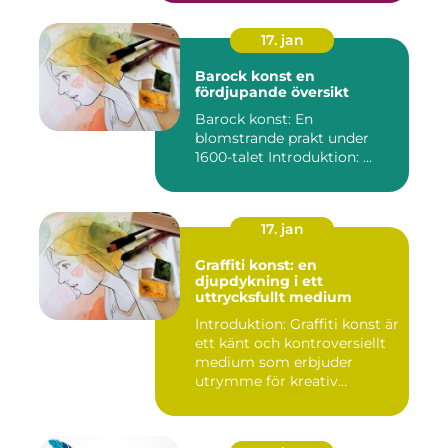
17. jan
Barock konst en
fördjupande översikt
Barock konst: En
blomstrande prakt under
1600-talet Introduktion: ...
17. jan
Graffiti konst: en
djupdykning i ett
uttrycksfullt medium
Introduktion: Graffiti konst är
ett känt och kontroversiellt
medium som erbjuder
utrymme för kreativ...