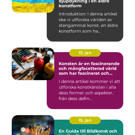
djupdykning i en äldre
konstform
Introduktion: I denna artikel
ska vi utforska världen av
stengammal konst, en äldre
konstform som ha...
15. jan
Konsten är en fascinerande
och mångfacetterad värld
som har fascinerat och
inspirerat människor i
I denna artikel kommer vi att
århundraden
utforska konstkänslan i alla
dess former och aspekter,
från dess defin...
15. jan
En Guida till Bildkonst och