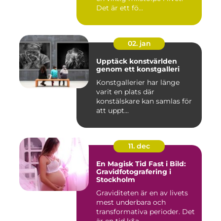
Det är ett fö...
02. jan
Upptäck konstvärlden
genom ett konstgalleri
Konstgallerier har länge
varit en plats där
konstälskare kan samlas för
att uppt...
11. dec
En Magisk Tid Fast i Bild:
Gravidfotografering i
Stockholm
Graviditeten är en av livets
mest underbara och
transformativa perioder. Det