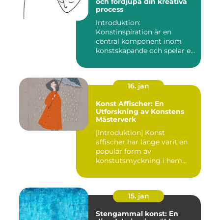
och fördjupa din kreativa
process
Introduktion:
Konstinspiration är en
central komponent inom
konstskapande och spelar en
avgörande ro...
16. jan
Konst Affischer: En
Utforskning av Konstens
Mästerverk
[Introduktion] Konst
affischer har länge varit en
populär form av
konstutsmyckning i hem
och kontor ...
15. jan
Stengammal konst: En