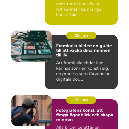
namn som kan väcka
nyfikenhet hos många
konstälska...
05. jan
Framkalla bilder: en guide
till att väcka dina minnen
till liv
Att framkalla bilder kan
kännas som en konst i sig,
en process som förvandlar
digitala &ou...
05. jan
Fotografens konst: att
fånga ögonblick och skapa
minnen
Alla bilder berättar en