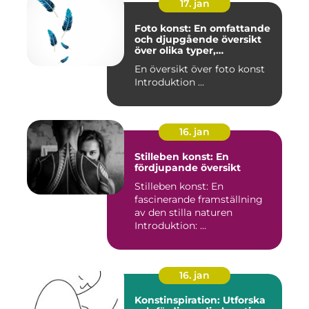
17. jan
Foto konst: En omfattande
och djupgående översikt
över olika typer,
popularitet och historiska
En översikt över foto konst
aspekter
Introduktion ...
16. jan
Stilleben konst: En
fördjupande översikt
Stilleben konst: En
fascinerande framställning
av den stilla naturen
Introduktion: ...
16. jan
Konstinspiration: Utforska