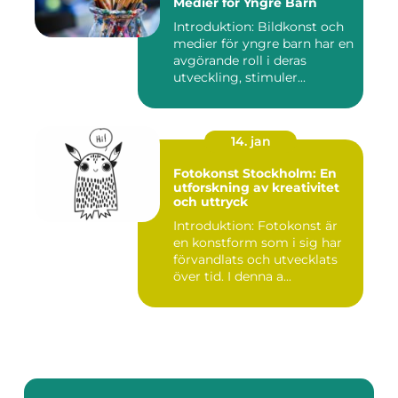
Medier för Yngre Barn
Introduktion: Bildkonst och
medier för yngre barn har en
avgörande roll i deras
utveckling, stimuler...
14. jan
Fotokonst Stockholm: En
utforskning av kreativitet
och uttryck
Introduktion: Fotokonst är
en konstform som i sig har
förvandlats och utvecklats
över tid. I denna a...