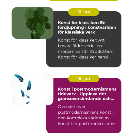
18. jan
Konst för klassiker: En
fördjupning i konstvärlden
för klassiska verk
Konst för klassiker: Att
bevara äldre verk i en
modern värld Introduktion:
Konst för klassiker hand...
18. jan
Konst i postmodernismens
tidevarv - Uppleva det
gränsöverskridande och
mångfacetterade
Översikt över
postmodernismens konst I
den komplexa världen av
konst har postmodernismen
framträtt ...