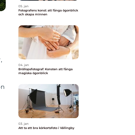
05. jan
Fotografens konst: att fånga ögonblick
och skapa minnen
,
04. jan
Bröllopsfotograf: Konsten att fånga
magiska ögonblick
on
03. jan
Att ta ett bra körkortsfoto i Vällingby