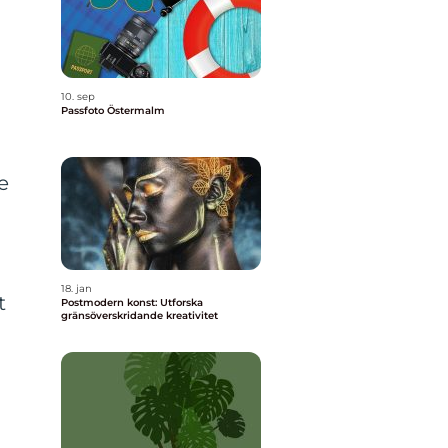
10. sep
Passfoto Östermalm
e
18. jan
t
Postmodern konst: Utforska
gränsöverskridande kreativitet