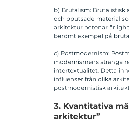
b) Brutalism: Brutalistisk
och oputsade material s
arkitektur betonar ärligh
berömt exempel på brutali
c) Postmodernism: Postm
modernismens stränga reg
intertextualitet. Detta i
influenser från olika arki
postmodernistisk arkitekt
3. Kvantitativa 
arkitektur”