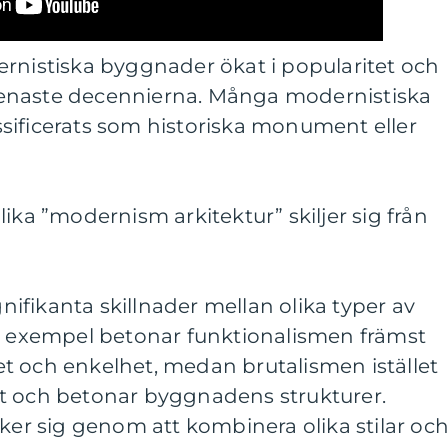
ernistiska byggnader ökat i popularitet och
enaste decennierna. Många modernistiska
sificerats som historiska monument eller
ika ”modernism arkitektur” skiljer sig från
gnifikanta skillnader mellan olika typer av
ll exempel betonar funktionalismen främst
t och enkelhet, medan brutalismen istället
t och betonar byggnadens strukturer.
r sig genom att kombinera olika stilar oc