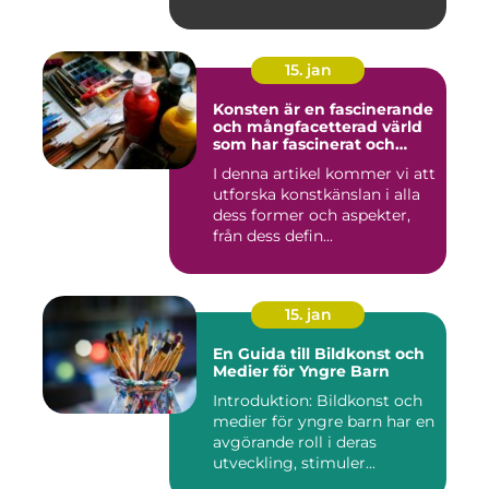
15. jan
Konsten är en fascinerande
och mångfacetterad värld
som har fascinerat och
inspirerat människor i
I denna artikel kommer vi att
århundraden
utforska konstkänslan i alla
dess former och aspekter,
från dess defin...
15. jan
En Guida till Bildkonst och
Medier för Yngre Barn
Introduktion: Bildkonst och
medier för yngre barn har en
avgörande roll i deras
utveckling, stimuler...