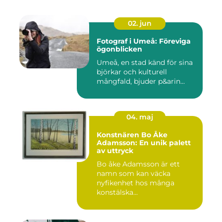
02. jun
Fotograf i Umeå: Föreviga
ögonblicken
Umeå, en stad känd för sina
björkar och kulturell
mångfald, bjuder p&arin...
04. maj
Konstnären Bo Åke
Adamsson: En unik palett
av uttryck
Bo åke Adamsson är ett
namn som kan väcka
nyfikenhet hos många
konstälska...