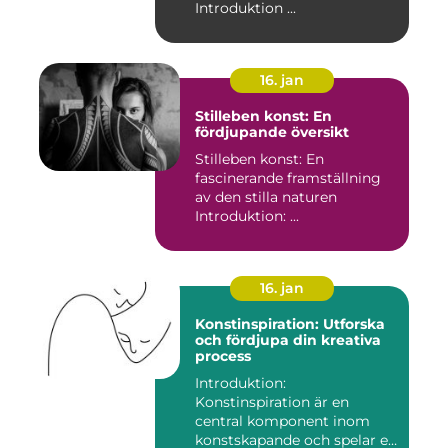
Introduktion ...
16. jan
Stilleben konst: En
fördjupande översikt
Stilleben konst: En
fascinerande framställning
av den stilla naturen
Introduktion: ...
16. jan
Konstinspiration: Utforska
och fördjupa din kreativa
process
Introduktion:
Konstinspiration är en
central komponent inom
konstskapande och spelar en