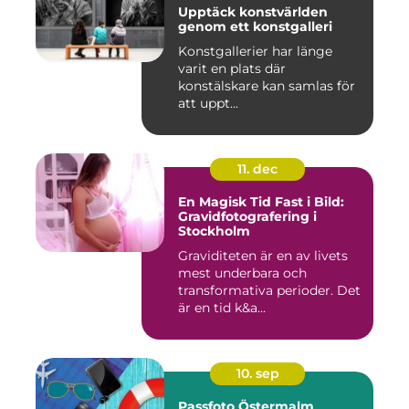
Upptäck konstvärlden
genom ett konstgalleri
Konstgallerier har länge
varit en plats där
konstälskare kan samlas för
att uppt...
11. dec
En Magisk Tid Fast i Bild:
Gravidfotografering i
Stockholm
Graviditeten är en av livets
mest underbara och
transformativa perioder. Det
är en tid k&a...
10. sep
Passfoto Östermalm