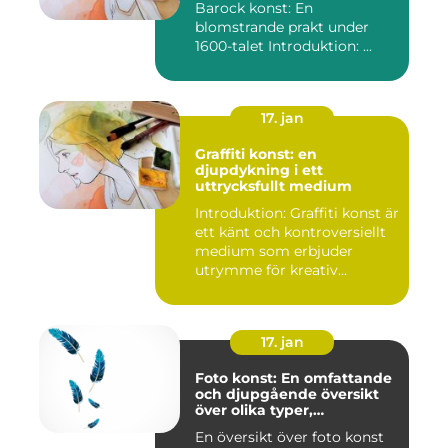
Barock konst: En
blomstrande prakt under
1600-talet Introduktion: ...
17. jan
Graffiti konst: en
djupdykning i ett
uttrycksfullt medium
Introduktion: Graffiti konst är
ett känt och kontroversiellt
medium som erbjuder
utrymme för kreativ...
17. jan
Foto konst: En omfattande
och djupgående översikt
över olika typer,
popularitet och historiska
En översikt över foto konst
aspekter