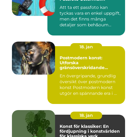
Att ta ett passfoto kan
tyckas vara en enkel uppgift,
men det finns många
detaljer som beh&oum...
18. jan
Postmodern konst:
Utforska
gränsöverskridande
kreativitet
En övergripande, grundlig
översikt över postmodern
konst Postmodern konst
utgör en spännande era i ...
18. jan
Konst för klassiker: En
fördjupning i konstvärlden
för klassiska verk