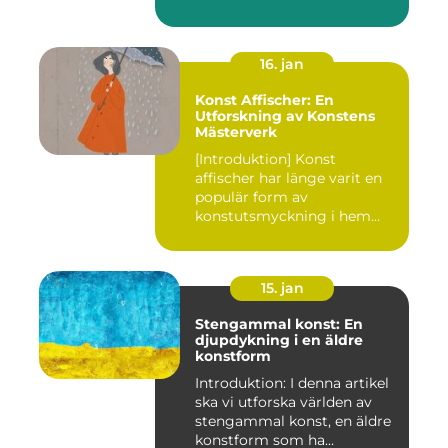
avgörande ro...
16. jan
Konst Affischer: En
Utforskning av Konstens
Mästerverk
[Introduktion] Konst
affischer har länge varit en
populär form av
konstutsmyckning i hem
och kontor ...
15. jan
Stengammal konst: En
djupdykning i en äldre
konstform
Introduktion: I denna artikel
ska vi utforska världen av
stengammal konst, en äldre
konstform som ha...