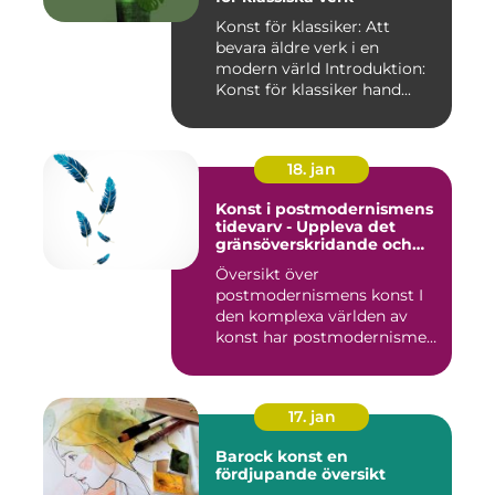
Konst för klassiker: Att
bevara äldre verk i en
modern värld Introduktion:
Konst för klassiker hand...
18. jan
Konst i postmodernismens
tidevarv - Uppleva det
gränsöverskridande och
mångfacetterade
Översikt över
postmodernismens konst I
den komplexa världen av
konst har postmodernismen
framträtt ...
17. jan
Barock konst en
fördjupande översikt