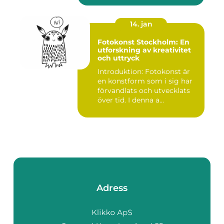
14. jan
Fotokonst Stockholm: En
utforskning av kreativitet
och uttryck
Introduktion: Fotokonst är
en konstform som i sig har
förvandlats och utvecklats
över tid. I denna a...
Adress