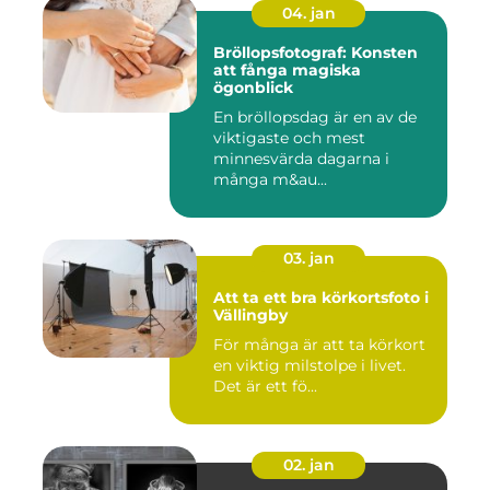
04. jan
Bröllopsfotograf: Konsten
att fånga magiska
ögonblick
En bröllopsdag är en av de
viktigaste och mest
minnesvärda dagarna i
många m&au...
03. jan
Att ta ett bra körkortsfoto i
Vällingby
För många är att ta körkort
en viktig milstolpe i livet.
Det är ett fö...
02. jan