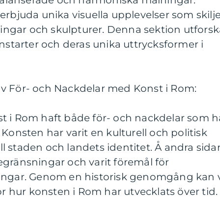
alanserade och harmoniska målningar.
erbjuda unika visuella upplevelser som skilj
lningar och skulpturer. Denna sektion utforsk
onstarter och deras unika uttrycksformer i
v För- och Nackdelar med Konst i Rom:
t i Rom haft både för- och nackdelar som h
Konsten har varit en kulturell och politisk
till staden och landets identitet. Å andra sida
egränsningar och varit föremål för
ringar. Genom en historisk genomgång kan 
ör hur konsten i Rom har utvecklats över tid.