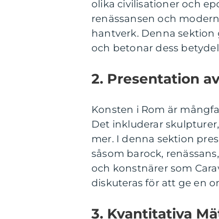
olika civilisationer och e
renässansen och modern k
hantverk. Denna sektion 
och betonar dess betydel
2. Presentation a
Konsten i Rom är mångface
Det inkluderar skulpturer
mer. I denna sektion pres
såsom barock, renässans,
och konstnärer som Carav
diskuteras för att ge en 
3. Kvantitativa M