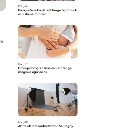
05. jan
Fotografens konst: att fånga ögonblick
och skapa minnen
ns
g
04. jan
Bröllopsfotograf: Konsten att fånga
magiska ögonblick
03. jan
Att ta ett bra körkortsfoto i Vällingby