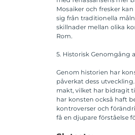
med renässansens mer b
Mosaiker och fresker kan 
sig från traditionella må
skillnader mellan olika k
Rom.
5. Historisk Genomgång a
Genom historien har kons
påverkat dess utveckling. 
makt, vilket har bidragit 
har konsten också haft b
kontroverser och föränd
få en djupare förståelse f