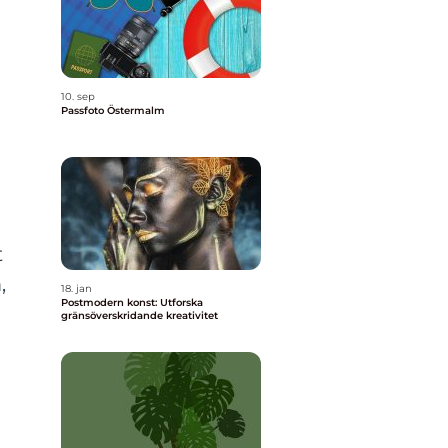
10. sep
Passfoto Östermalm
t
,
18. jan
Postmodern konst: Utforska
gränsöverskridande kreativitet