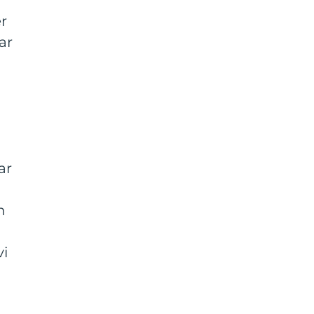
er
ar
ar
n
vi