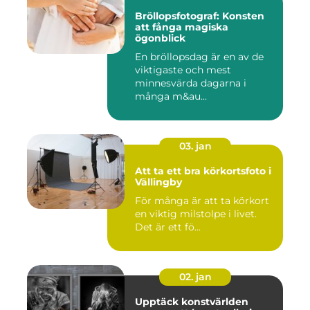
Bröllopsfotograf: Konsten
att fånga magiska
ögonblick
En bröllopsdag är en av de
viktigaste och mest
minnesvärda dagarna i
många m&au...
03. jan
Att ta ett bra körkortsfoto i
Vällingby
För många är att ta körkort
en viktig milstolpe i livet.
Det är ett fö...
02. jan
Upptäck konstvärlden