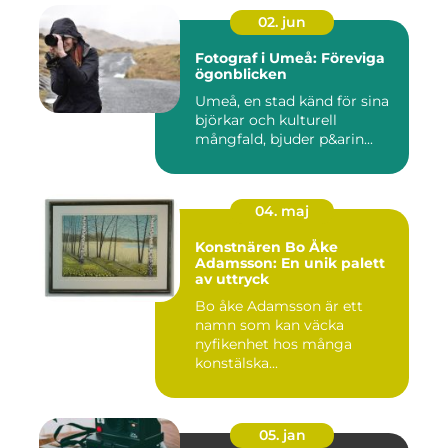
02. jun
Fotograf i Umeå: Föreviga
ögonblicken
Umeå, en stad känd för sina
björkar och kulturell
mångfald, bjuder p&arin...
04. maj
Konstnären Bo Åke
Adamsson: En unik palett
av uttryck
Bo åke Adamsson är ett
namn som kan väcka
nyfikenhet hos många
konstälska...
05. jan