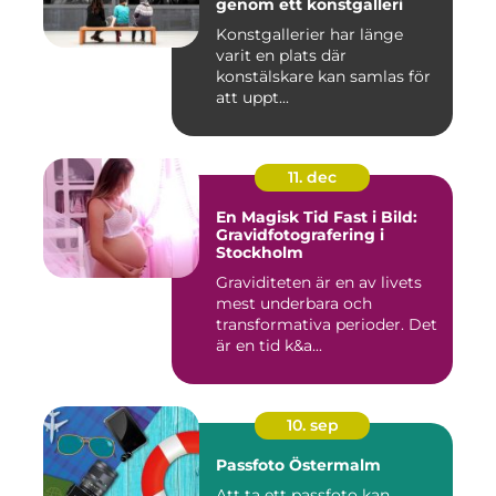
genom ett konstgalleri
Konstgallerier har länge
varit en plats där
konstälskare kan samlas för
att uppt...
11. dec
En Magisk Tid Fast i Bild:
Gravidfotografering i
Stockholm
Graviditeten är en av livets
mest underbara och
transformativa perioder. Det
är en tid k&a...
10. sep
Passfoto Östermalm
Att ta ett passfoto kan