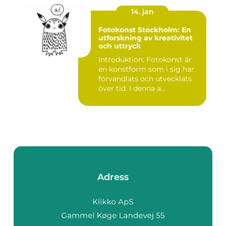
14. jan
Fotokonst Stockholm: En
utforskning av kreativitet
och uttryck
Introduktion: Fotokonst är
en konstform som i sig har
förvandlats och utvecklats
över tid. I denna a...
Adress