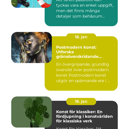
tyckas vara en enkel uppgift,
men det finns många
detaljer som beh&oum...
18. jan
Postmodern konst:
Utforska
gränsöverskridande
kreativitet
En övergripande, grundlig
översikt över postmodern
konst Postmodern konst
utgör en spännande era i ...
18. jan
Konst för klassiker: En
fördjupning i konstvärlden
för klassiska verk
Konst för klassiker: Att