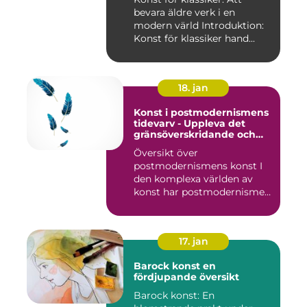
bevara äldre verk i en
modern värld Introduktion:
Konst för klassiker hand...
18. jan
Konst i postmodernismens
tidevarv - Uppleva det
gränsöverskridande och
mångfacetterade
Översikt över
postmodernismens konst I
den komplexa världen av
konst har postmodernismen
framträtt ...
17. jan
Barock konst en
fördjupande översikt
Barock konst: En