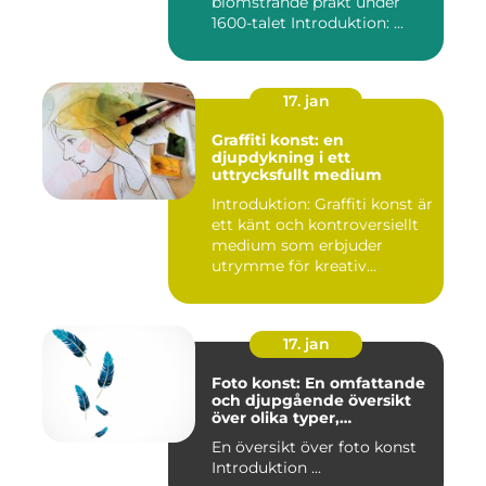
blomstrande prakt under
1600-talet Introduktion: ...
17. jan
Graffiti konst: en
djupdykning i ett
uttrycksfullt medium
Introduktion: Graffiti konst är
ett känt och kontroversiellt
medium som erbjuder
utrymme för kreativ...
17. jan
Foto konst: En omfattande
och djupgående översikt
över olika typer,
popularitet och historiska
En översikt över foto konst
aspekter
Introduktion ...