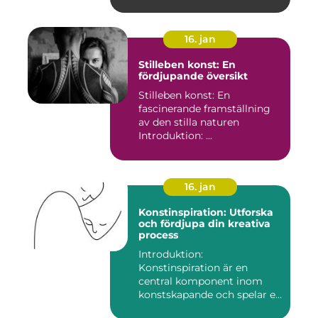
16. jan
Stilleben konst: En
fördjupande översikt
Stilleben konst: En
fascinerande framställning
av den stilla naturen
Introduktion: ...
16. jan
Konstinspiration: Utforska
och fördjupa din kreativa
process
Introduktion:
Konstinspiration är en
central komponent inom
konstskapande och spelar en
avgörande ro...