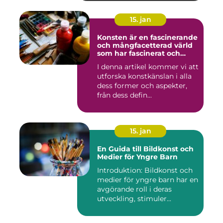
15. jan
Konsten är en fascinerande
och mångfacetterad värld
som har fascinerat och
inspirerat människor i
I denna artikel kommer vi att
århundraden
utforska konstkänslan i alla
dess former och aspekter,
från dess defin...
15. jan
En Guida till Bildkonst och
Medier för Yngre Barn
Introduktion: Bildkonst och
medier för yngre barn har en
avgörande roll i deras
utveckling, stimuler...