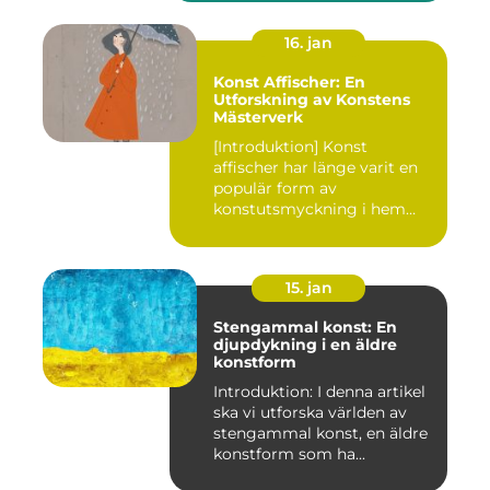
16. jan
Konst Affischer: En
Utforskning av Konstens
Mästerverk
[Introduktion] Konst
affischer har länge varit en
populär form av
konstutsmyckning i hem
och kontor ...
15. jan
Stengammal konst: En
djupdykning i en äldre
konstform
Introduktion: I denna artikel
ska vi utforska världen av
stengammal konst, en äldre
konstform som ha...