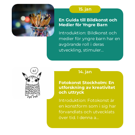
15. jan
En Guida till Bildkonst och
Medier för Yngre Barn
Introduktion: Bildkonst och
medier för yngre barn har en
avgörande roll i deras
utveckling, stimuler...
14. jan
Fotokonst Stockholm: En
utforskning av kreativitet
och uttryck
Introduktion: Fotokonst är
en konstform som i sig har
förvandlats och utvecklats
över tid. I denna a...