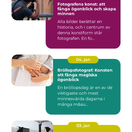
Fotografens konst: att
fånga ögonblick och skapa
minnen
Alla bilder berättar en
historia, och i centrum av
denna konstform står
fotografen. En fo...
04. jan
Bröllopsfotograf: Konsten
att fånga magiska
ögonblick
En bröllopsdag är en av de
viktigaste och mest
minnesvärda dagarna i
många m&au...
03. jan