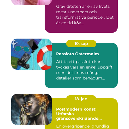
Graviditeten är en av livets
mest underbara och
transformativa perioder. Det
är en tid k&a...
10. sep
Passfoto Östermalm
Att ta ett passfoto kan
tyckas vara en enkel uppgift,
men det finns många
detaljer som beh&oum...
18. jan
Postmodern konst:
Utforska
gränsöverskridande
kreativitet
En övergripande, grundlig