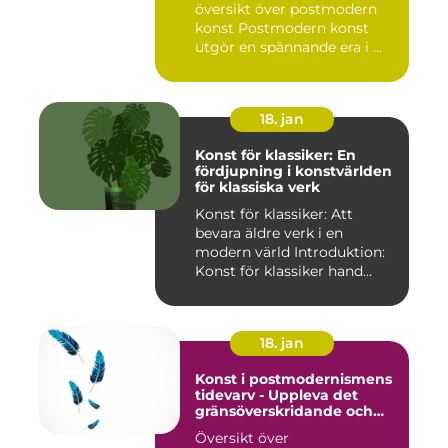
översikt över postmodern
konst Postmodern konst
utgör en spännande era i ...
18. jan
Konst för klassiker: En
fördjupning i konstvärlden
för klassiska verk
Konst för klassiker: Att
bevara äldre verk i en
modern värld Introduktion:
Konst för klassiker hand...
18. jan
Konst i postmodernismens
tidevarv - Uppleva det
gränsöverskridande och
mångfacetterade
Översikt över