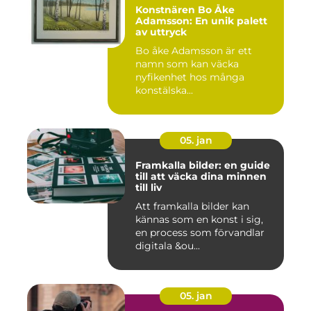
Konstnären Bo Åke
Adamsson: En unik palett
av uttryck
Bo åke Adamsson är ett
namn som kan väcka
nyfikenhet hos många
konstälska...
05. jan
Framkalla bilder: en guide
till att väcka dina minnen
till liv
Att framkalla bilder kan
kännas som en konst i sig,
en process som förvandlar
digitala &ou...
05. jan