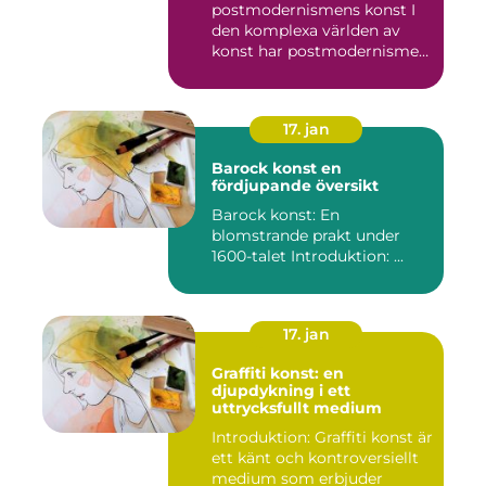
postmodernismens konst I
den komplexa världen av
konst har postmodernismen
framträtt ...
17. jan
Barock konst en
fördjupande översikt
Barock konst: En
blomstrande prakt under
1600-talet Introduktion: ...
17. jan
Graffiti konst: en
djupdykning i ett
uttrycksfullt medium
Introduktion: Graffiti konst är
ett känt och kontroversiellt
medium som erbjuder