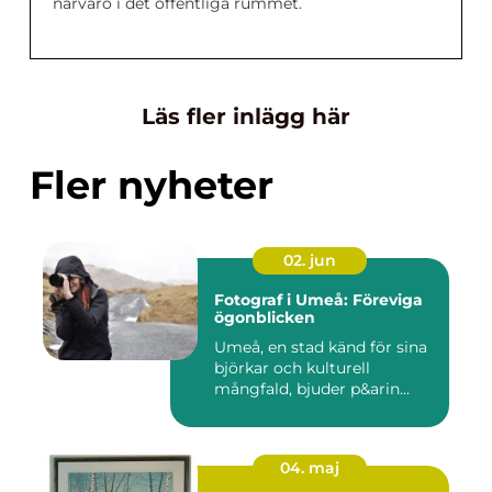
närvaro i det offentliga rummet.
Läs fler inlägg här
Fler nyheter
02. jun
Fotograf i Umeå: Föreviga
ögonblicken
Umeå, en stad känd för sina
björkar och kulturell
mångfald, bjuder p&arin...
04. maj