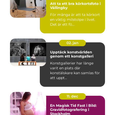
Att ta ett bra körkortsfoto i
Vällingby
För många är att ta körkort
en viktig milstolpe i livet.
Det är ett fö...
02. jan
Upptäck konstvärlden
genom ett konstgalleri
Konstgallerier har länge
varit en plats där
konstälskare kan samlas för
att uppt...
11. dec
En Magisk Tid Fast i Bild:
Gravidfotografering i
Stockholm