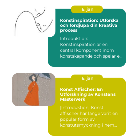
16. jan
Konstinspiration: Utforska
och fördjupa din kreativa
process
Introduktion:
Konstinspiration är en
central komponent inom
konstskapande och spelar en
avgörande ro...
16. jan
Konst Affischer: En
Utforskning av Konstens
Mästerverk
[Introduktion] Konst
affischer har länge varit en
populär form av
konstutsmyckning i hem
och kontor ...