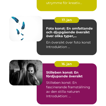
utrymme för kreativ...
17. jan
Foto konst: En omfattande
och djupgående översikt
över olika typer,
popularitet och historiska
En översikt över foto konst
aspekter
Introduktion ...
16. jan
Stilleben konst: En
fördjupande översikt
Stilleben konst: En
fascinerande framställning
av den stilla naturen
Introduktion: ...