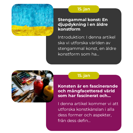
15. jan
Stengammal konst: En
djupdykning i en äldre
konstform
Introduktion: I denna artikel
ska vi utforska världen av
stengammal konst, en äldre
konstform som ha...
15. jan
Konsten är en fascinerande
och mångfacetterad värld
som har fascinerat och
inspirerat människor i
I denna artikel kommer vi att
århundraden
utforska konstkänslan i alla
dess former och aspekter,
från dess defin...