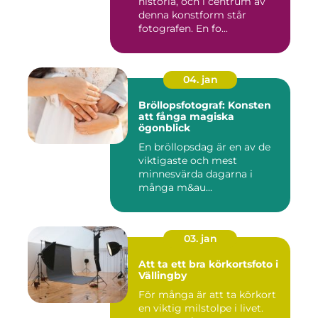
historia, och i centrum av
denna konstform står
fotografen. En fo...
04. jan
Bröllopsfotograf: Konsten
att fånga magiska
ögonblick
En bröllopsdag är en av de
viktigaste och mest
minnesvärda dagarna i
många m&au...
03. jan
Att ta ett bra körkortsfoto i
Vällingby
För många är att ta körkort
en viktig milstolpe i livet.