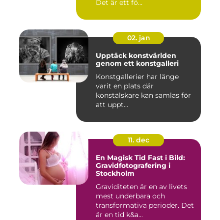
Det är ett fö...
02. jan
Upptäck konstvärlden
genom ett konstgalleri
Konstgallerier har länge
varit en plats där
konstälskare kan samlas för
att uppt...
11. dec
En Magisk Tid Fast i Bild:
Gravidfotografering i
Stockholm
Graviditeten är en av livets
mest underbara och
transformativa perioder. Det
är en tid k&a...