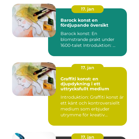
17. jan
Barock konst en
fördjupande översikt
Barock konst: En
blomstrande prakt under
1600-talet Introduktion: ...
17. jan
Graffiti konst: en
djupdykning i ett
uttrycksfullt medium
Introduktion: Graffiti konst är
ett känt och kontroversiellt
medium som erbjuder
utrymme för kreativ...
17. jan