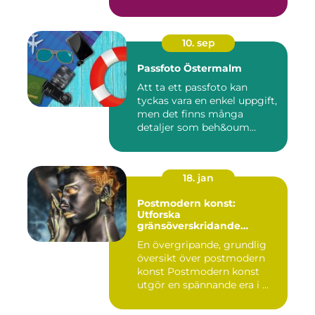
10. sep
Passfoto Östermalm
Att ta ett passfoto kan
tyckas vara en enkel uppgift,
men det finns många
detaljer som beh&oum...
18. jan
Postmodern konst:
Utforska
gränsöverskridande
kreativitet
En övergripande, grundlig
översikt över postmodern
konst Postmodern konst
utgör en spännande era i ...