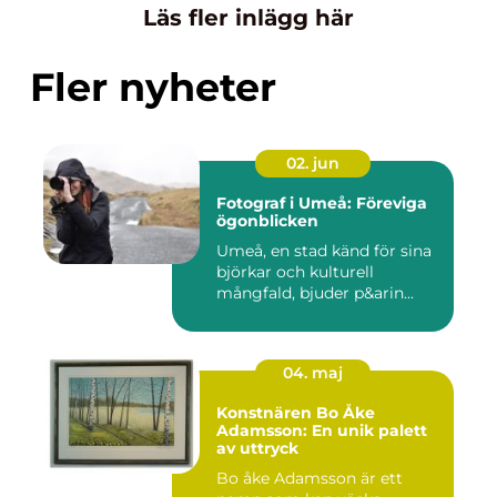
Läs fler inlägg här
Fler nyheter
02. jun
Fotograf i Umeå: Föreviga
ögonblicken
Umeå, en stad känd för sina
björkar och kulturell
mångfald, bjuder p&arin...
04. maj
Konstnären Bo Åke
Adamsson: En unik palett
av uttryck
Bo åke Adamsson är ett