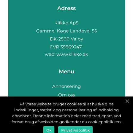
Adress
web:
www.klikko.dk
Menu
Annonsering
Om oss
Cookies
På vores website bruges cookies til at huske dine
indstillinger, statistik og personalisering af indhold og
Kontakta oss
annoncer. Denne information deles med tredjepart. Ved
Sitemap
fortsat brug af websiden godkender du cookiepolitikken.
Ok
Privatlivspolitik