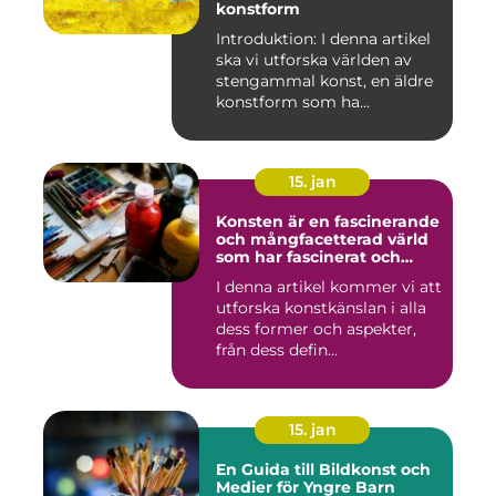
konstform
Introduktion: I denna artikel
ska vi utforska världen av
stengammal konst, en äldre
konstform som ha...
15. jan
Konsten är en fascinerande
och mångfacetterad värld
som har fascinerat och
inspirerat människor i
I denna artikel kommer vi att
århundraden
utforska konstkänslan i alla
dess former och aspekter,
från dess defin...
15. jan
En Guida till Bildkonst och
Medier för Yngre Barn