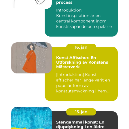
process
Introduktion:
Konstinspiration är en
central komponent inom
konstskapande och spelar en
avgörande ro...
16. jan
Konst Affischer: En
Utforskning av Konstens
Mästerverk
[Introduktion] Konst
affischer har länge varit en
populär form av
konstutsmyckning i hem
och kontor ...
15. jan
Stengammal konst: En
djupdykning i en äldre