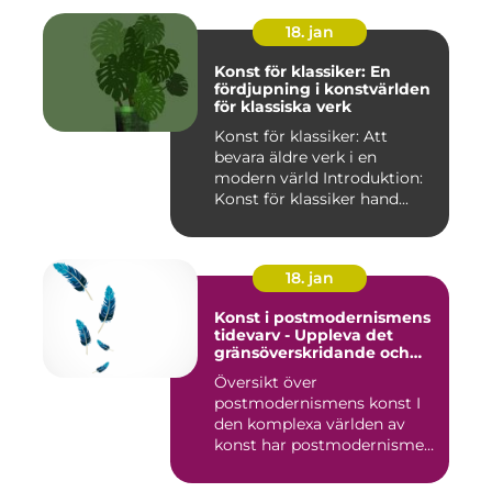
18. jan
Konst för klassiker: En
fördjupning i konstvärlden
för klassiska verk
Konst för klassiker: Att
bevara äldre verk i en
modern värld Introduktion:
Konst för klassiker hand...
18. jan
Konst i postmodernismens
tidevarv - Uppleva det
gränsöverskridande och
mångfacetterade
Översikt över
postmodernismens konst I
den komplexa världen av
konst har postmodernismen
framträtt ...