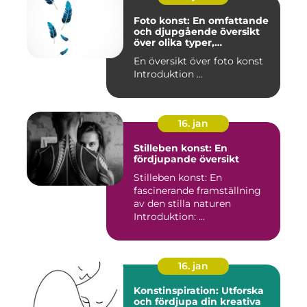
Foto konst: En omfattande
och djupgående översikt
över olika typer,
popularitet och historiska
En översikt över foto konst
aspekter
Introduktion ...
16. jan
Stilleben konst: En
fördjupande översikt
Stilleben konst: En
fascinerande framställning
av den stilla naturen
Introduktion: ...
16. jan
Konstinspiration: Utforska
och fördjupa din kreativa