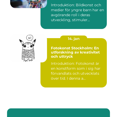
Introduktion: Bildkonst och
medier för yngre barn har en
avgörande roll i deras
utveckling, stimuler...
14. jan
Fotokonst Stockholm: En
utforskning av kreativitet
och uttryck
Introduktion: Fotokonst är
en konstform som i sig har
förvandlats och utvecklats
över tid. I denna a...