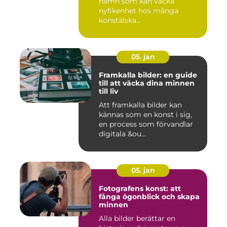
namn som kan väcka
nyfikenhet hos många
konstälska...
05. jan
Framkalla bilder: en guide
till att väcka dina minnen
till liv
Att framkalla bilder kan
kännas som en konst i sig,
en process som förvandlar
digitala &ou...
05. jan
Fotografens konst: att
fånga ögonblick och skapa
minnen
Alla bilder berättar en