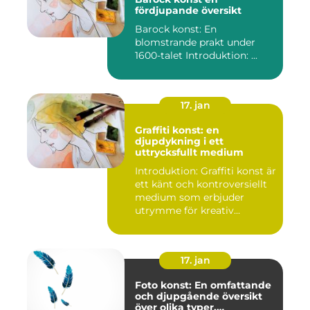
fördjupande översikt
Barock konst: En
blomstrande prakt under
1600-talet Introduktion: ...
17. jan
Graffiti konst: en
djupdykning i ett
uttrycksfullt medium
Introduktion: Graffiti konst är
ett känt och kontroversiellt
medium som erbjuder
utrymme för kreativ...
17. jan
Foto konst: En omfattande
och djupgående översikt
över olika typer,