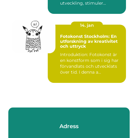
utveckling, stimuler...
14. jan
Fotokonst Stockholm: En
utforskning av kreativitet
och uttryck
Introduktion: Fotokonst är
en konstform som i sig har
förvandlats och utvecklats
över tid. I denna a...
Adress