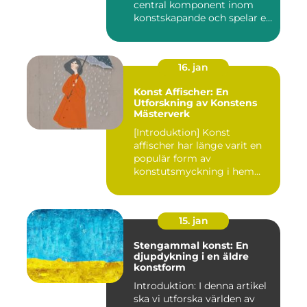
central komponent inom
konstskapande och spelar en
avgörande ro...
16. jan
Konst Affischer: En
Utforskning av Konstens
Mästerverk
[Introduktion] Konst
affischer har länge varit en
populär form av
konstutsmyckning i hem
och kontor ...
15. jan
Stengammal konst: En
djupdykning i en äldre
konstform
Introduktion: I denna artikel
ska vi utforska världen av