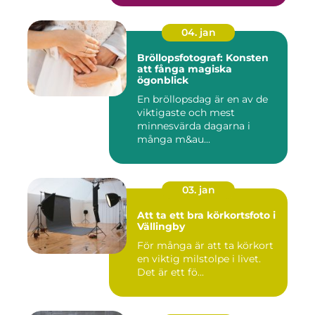
04. jan
Bröllopsfotograf: Konsten
att fånga magiska
ögonblick
En bröllopsdag är en av de
viktigaste och mest
minnesvärda dagarna i
många m&au...
03. jan
Att ta ett bra körkortsfoto i
Vällingby
För många är att ta körkort
en viktig milstolpe i livet.
Det är ett fö...