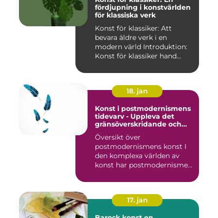
fördjupning i konstvärlden
för klassiska verk
Konst för klassiker: Att
bevara äldre verk i en
modern värld Introduktion:
Konst för klassiker hand...
18. jan
Konst i postmodernismens
tidevarv - Uppleva det
gränsöverskridande och
mångfacetterade
Översikt över
postmodernismens konst I
den komplexa världen av
konst har postmodernismen
framträtt ...
17. jan
Barock konst en