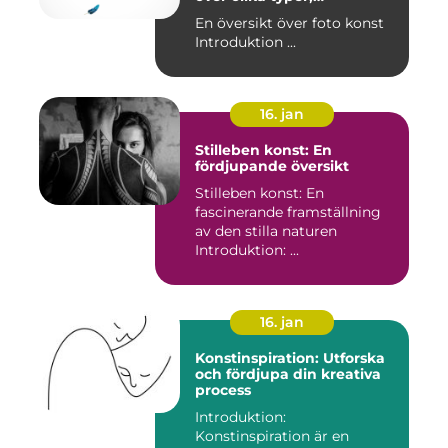
popularitet och historiska
En översikt över foto konst
aspekter
Introduktion ...
16. jan
Stilleben konst: En
fördjupande översikt
Stilleben konst: En
fascinerande framställning
av den stilla naturen
Introduktion: ...
16. jan
Konstinspiration: Utforska
och fördjupa din kreativa
process
Introduktion:
Konstinspiration är en