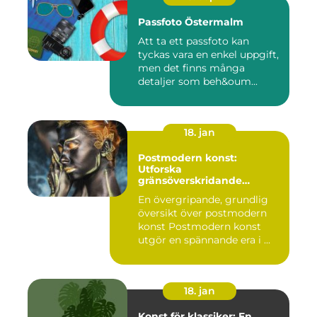
Passfoto Östermalm
Att ta ett passfoto kan
tyckas vara en enkel uppgift,
men det finns många
detaljer som beh&oum...
18. jan
Postmodern konst:
Utforska
gränsöverskridande
kreativitet
En övergripande, grundlig
översikt över postmodern
konst Postmodern konst
utgör en spännande era i ...
18. jan
Konst för klassiker: En