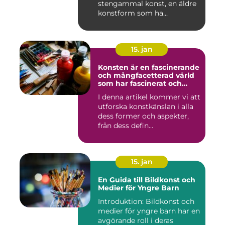
stengammal konst, en äldre
konstform som ha...
15. jan
Konsten är en fascinerande
och mångfacetterad värld
som har fascinerat och
inspirerat människor i
I denna artikel kommer vi att
århundraden
utforska konstkänslan i alla
dess former och aspekter,
från dess defin...
15. jan
En Guida till Bildkonst och
Medier för Yngre Barn
Introduktion: Bildkonst och
medier för yngre barn har en
avgörande roll i deras