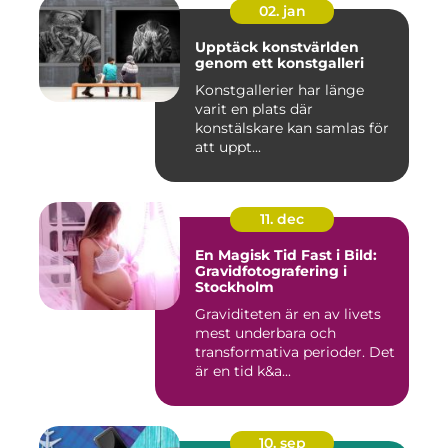
02. jan
Upptäck konstvärlden
genom ett konstgalleri
Konstgallerier har länge
varit en plats där
konstälskare kan samlas för
att uppt...
11. dec
En Magisk Tid Fast i Bild:
Gravidfotografering i
Stockholm
Graviditeten är en av livets
mest underbara och
transformativa perioder. Det
är en tid k&a...
10. sep