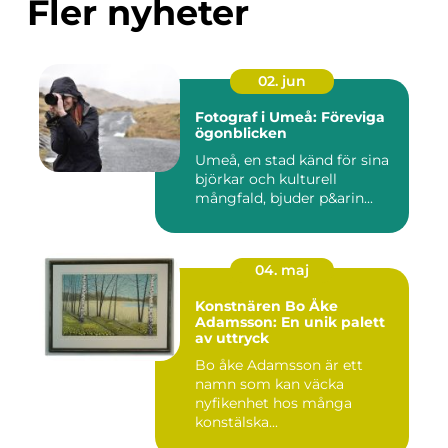
Fler nyheter
02. jun
Fotograf i Umeå: Föreviga
ögonblicken
Umeå, en stad känd för sina
björkar och kulturell
mångfald, bjuder p&arin...
04. maj
Konstnären Bo Åke
Adamsson: En unik palett
av uttryck
Bo åke Adamsson är ett
namn som kan väcka
nyfikenhet hos många
konstälska...