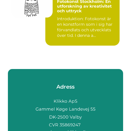
Fotokonst Stockholm: En
utforskning av kreativitet
och uttryck
Introduktion: Fotokonst är
en konstform som i sig har
förvandlats och utvecklats
över tid. I denna a...
Adress