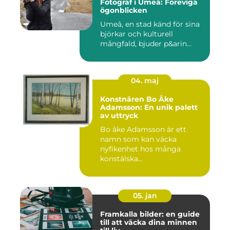
Fotograf i Umeå: Föreviga
ögonblicken
Umeå, en stad känd för sina
björkar och kulturell
mångfald, bjuder p&arin...
04. maj
Konstnären Bo Åke
Adamsson: En unik palett
av uttryck
Bo åke Adamsson är ett
namn som kan väcka
nyfikenhet hos många
konstälska...
05. jan
Framkalla bilder: en guide
till att väcka dina minnen