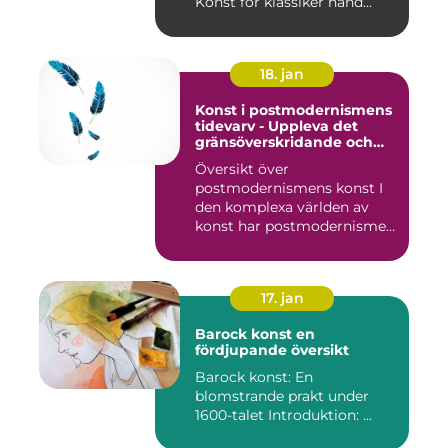
Konst för klassiker hand...
18. jan
Konst i postmodernismens
tidevarv - Uppleva det
gränsöverskridande och
mångfacetterade
Översikt över
postmodernismens konst I
den komplexa världen av
konst har postmodernismen
framträtt ...
17. jan
Barock konst en
fördjupande översikt
Barock konst: En
blomstrande prakt under
1600-talet Introduktion: ...