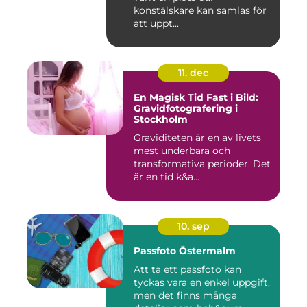
konstälskare kan samlas för
att uppt...
11. dec
En Magisk Tid Fast i Bild:
Gravidfotografering i
Stockholm
Graviditeten är en av livets
mest underbara och
transformativa perioder. Det
är en tid k&a...
10. sep
Passfoto Östermalm
Att ta ett passfoto kan
tyckas vara en enkel uppgift,
men det finns många