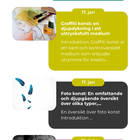
17. jan
Graffiti konst: en
djupdykning i ett
uttrycksfullt medium
Introduktion: Graffiti konst är
ett känt och kontroversiellt
medium som erbjuder
utrymme för kreativ...
17. jan
Foto konst: En omfattande
och djupgående översikt
över olika typer,
popularitet och historiska
En översikt över foto konst
aspekter
Introduktion ...