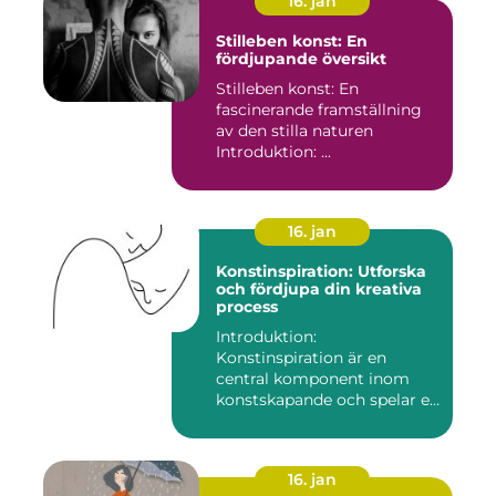
16. jan
Stilleben konst: En
fördjupande översikt
Stilleben konst: En
fascinerande framställning
av den stilla naturen
Introduktion: ...
16. jan
Konstinspiration: Utforska
och fördjupa din kreativa
process
Introduktion:
Konstinspiration är en
central komponent inom
konstskapande och spelar en
avgörande ro...
16. jan