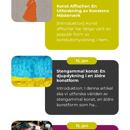
Konst Affischer: En
Utforskning av Konstens
Mästerverk
[Introduktion] Konst
affischer har länge varit en
populär form av
konstutsmyckning i hem
och kontor ...
15. jan
Stengammal konst: En
djupdykning i en äldre
konstform
Introduktion: I denna artikel
ska vi utforska världen av
stengammal konst, en äldre
konstform som ha...
15. jan