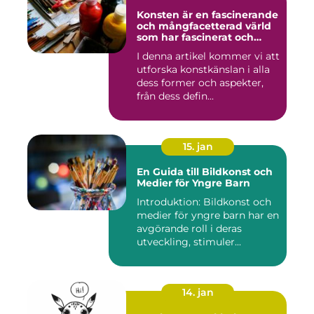
Konsten är en fascinerande
och mångfacetterad värld
som har fascinerat och
inspirerat människor i
I denna artikel kommer vi att
århundraden
utforska konstkänslan i alla
dess former och aspekter,
från dess defin...
15. jan
En Guida till Bildkonst och
Medier för Yngre Barn
Introduktion: Bildkonst och
medier för yngre barn har en
avgörande roll i deras
utveckling, stimuler...
14. jan