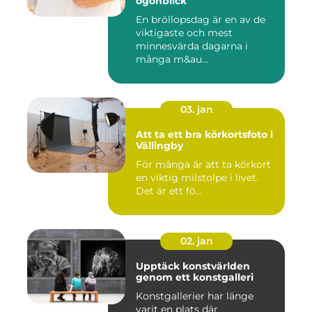
ögonblick
En bröllopsdag är en av de
viktigaste och mest
minnesvärda dagarna i
många m&au...
03. jan
Att ta ett bra körkortsfoto i
Vällingby
För många är att ta körkort
en viktig milstolpe i livet.
Det är ett fö...
02. jan
Upptäck konstvärlden
genom ett konstgalleri
Konstgallerier har länge
varit en plats där