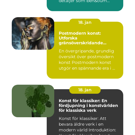
detaljer som beh&oum...
18. jan
Postmodern konst:
Utforska
gränsöverskridande
kreativitet
En övergripande, grundlig
översikt över postmodern
konst Postmodern konst
utgör en spännande era i ...
18. jan
Konst för klassiker: En
fördjupning i konstvärlden
för klassiska verk
Konst för klassiker: Att
bevara äldre verk i en
modern värld Introduktion: