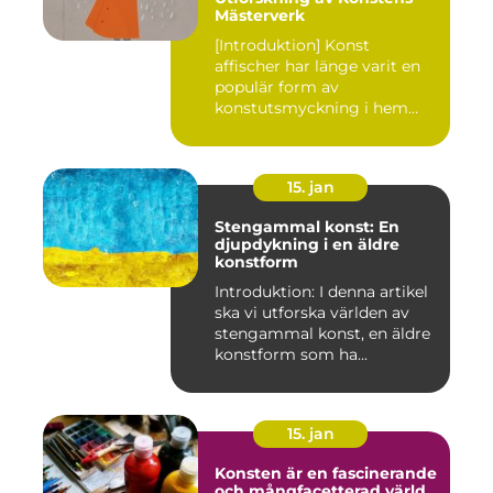
Mästerverk
[Introduktion] Konst
affischer har länge varit en
populär form av
konstutsmyckning i hem
och kontor ...
15. jan
Stengammal konst: En
djupdykning i en äldre
konstform
Introduktion: I denna artikel
ska vi utforska världen av
stengammal konst, en äldre
konstform som ha...
15. jan
Konsten är en fascinerande
och mångfacetterad värld