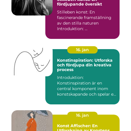
fördjupande översikt
Stilleben konst: En
fascinerande framställning
av den stilla naturen
Introduktion: ...
16. jan
Konstinspiration: Utforska
och fördjupa din kreativa
process
Introduktion:
Konstinspiration är en
central komponent inom
konstskapande och spelar en
avgörande ro...
16. jan
Konst Affischer: En
Utforskning av Konstens