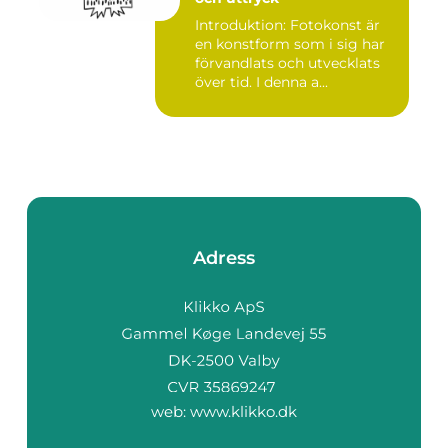
Introduktion: Fotokonst är
en konstform som i sig har
förvandlats och utvecklats
över tid. I denna a...
Adress
web:
www.klikko.dk