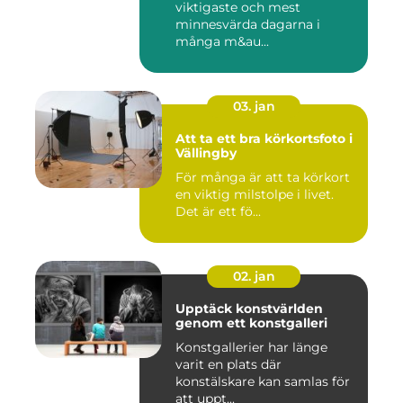
viktigaste och mest
minnesvärda dagarna i
många m&au...
03. jan
Att ta ett bra körkortsfoto i
Vällingby
För många är att ta körkort
en viktig milstolpe i livet.
Det är ett fö...
02. jan
Upptäck konstvärlden
genom ett konstgalleri
Konstgallerier har länge
varit en plats där
konstälskare kan samlas för
att uppt...