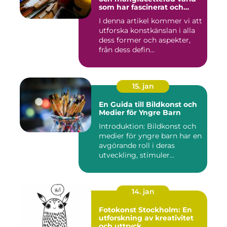
som har fascinerat och
inspirerat människor i
I denna artikel kommer vi att
århundraden
utforska konstkänslan i alla
dess former och aspekter,
från dess defin...
15. jan
En Guida till Bildkonst och
Medier för Yngre Barn
Introduktion: Bildkonst och
medier för yngre barn har en
avgörande roll i deras
utveckling, stimuler...
14. jan
Fotokonst Stockholm: En
utforskning av kreativitet
och uttryck