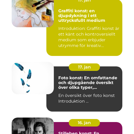
Graffiti konst: en
djupdykning i ett
uttrycksfullt medium
Introduktion: Graffiti konst är
ett känt och kontroversiellt
medium som erbjuder
utrymme för kreativ...
17. jan
Foto konst: En omfattande
och djupgående översikt
över olika typer,
popularitet och historiska
En översikt över foto konst
aspekter
Introduktion ...
16. jan
Stilleben konst: En