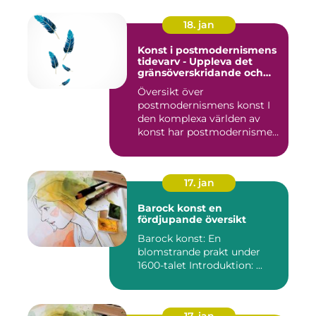
18. jan
Konst i postmodernismens
tidevarv - Uppleva det
gränsöverskridande och
mångfacetterade
Översikt över
postmodernismens konst I
den komplexa världen av
konst har postmodernismen
framträtt ...
17. jan
Barock konst en
fördjupande översikt
Barock konst: En
blomstrande prakt under
1600-talet Introduktion: ...
17. jan