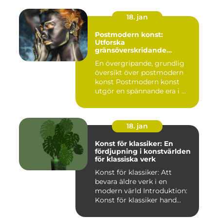
18. jan
Postmodern konst:
Utforska
gränsöverskridande
kreativitet
En övergripande, grundlig
översikt över postmodern
konst Postmodern konst
utgör en spännande era i ...
18. jan
Konst för klassiker: En
fördjupning i konstvärlden
för klassiska verk
Konst för klassiker: Att
bevara äldre verk i en
modern värld Introduktion:
Konst för klassiker hand...