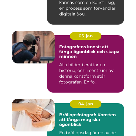
kännas som en konst i sig,
en process som förvandlar
digitala &ou...
05. jan
Fotografens konst: att
fånga ögonblick och skapa
minnen
Alla bilder berättar en
historia, och i centrum av
denna konstform står
fotografen. En fo...
04. jan
Bröllopsfotograf: Konsten
att fånga magiska
ögonblick
En bröllopsdag är en av de