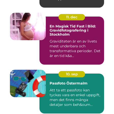
11. dec
En Magisk Tid Fast i Bild:
Gravidfotografering i
Stockholm
Graviditeten är en av livets
mest underbara och
transformativa perioder. Det
är en tid k&a...
10. sep
Passfoto Östermalm
Att ta ett passfoto kan
tyckas vara en enkel uppgift,
men det finns många
detaljer som beh&oum...