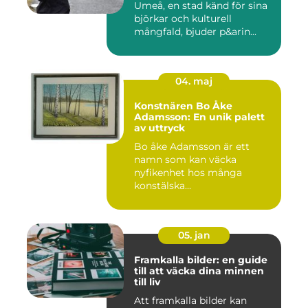
Umeå, en stad känd för sina
björkar och kulturell
mångfald, bjuder p&arin...
04. maj
Konstnären Bo Åke
Adamsson: En unik palett
av uttryck
Bo åke Adamsson är ett
namn som kan väcka
nyfikenhet hos många
konstälska...
05. jan
Framkalla bilder: en guide
till att väcka dina minnen
till liv
Att framkalla bilder kan