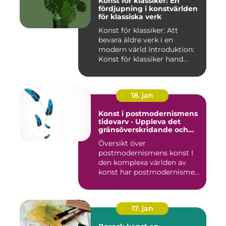
Konst för klassiker: En
fördjupning i konstvärlden
för klassiska verk
Konst för klassiker: Att
bevara äldre verk i en
modern värld Introduktion:
Konst för klassiker hand...
18. jan
Konst i postmodernismens
tidevarv - Uppleva det
gränsöverskridande och
mångfacetterade
Översikt över
postmodernismens konst I
den komplexa världen av
konst har postmodernismen
framträtt ...
17. jan