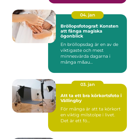
04. jan
Bröllopsfotograf: Konsten
att fånga magiska
ögonblick
En bröllopsdag är en av de
viktigaste och mest
minnesvärda dagarna i
många m&au...
03. jan
Att ta ett bra körkortsfoto i
Vällingby
För många är att ta körkort
en viktig milstolpe i livet.
Det är ett fö...