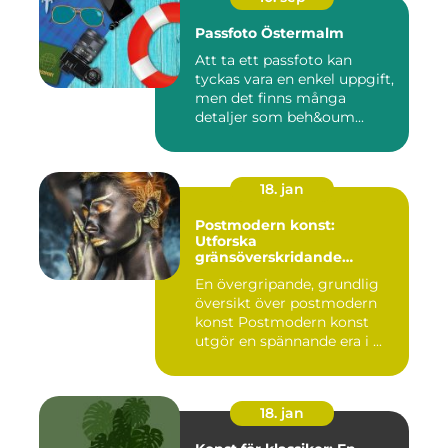
Passfoto Östermalm
Att ta ett passfoto kan
tyckas vara en enkel uppgift,
men det finns många
detaljer som beh&oum...
18. jan
Postmodern konst:
Utforska
gränsöverskridande
kreativitet
En övergripande, grundlig
översikt över postmodern
konst Postmodern konst
utgör en spännande era i ...
18. jan