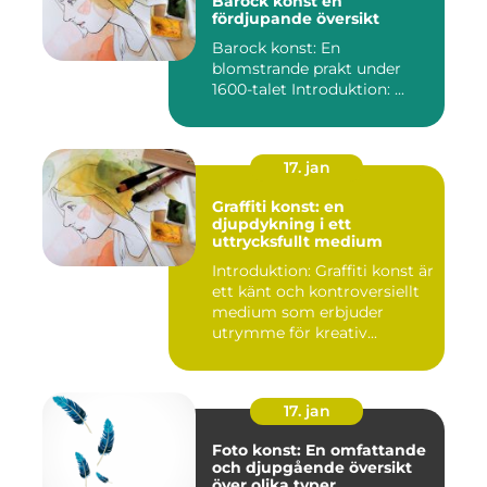
Barock konst en
fördjupande översikt
Barock konst: En
blomstrande prakt under
1600-talet Introduktion: ...
17. jan
Graffiti konst: en
djupdykning i ett
uttrycksfullt medium
Introduktion: Graffiti konst är
ett känt och kontroversiellt
medium som erbjuder
utrymme för kreativ...
17. jan
Foto konst: En omfattande
och djupgående översikt
över olika typer,