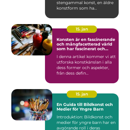
stengammal konst, en äldre
konstform som ha...
15. jan
Konsten är en fascinerande
och mångfacetterad värld
som har fascinerat och
inspirerat människor i
I denna artikel kommer vi att
århundraden
utforska konstkänslan i alla
dess former och aspekter,
från dess defin...
15. jan
En Guida till Bildkonst och
Medier för Yngre Barn
Introduktion: Bildkonst och
medier för yngre barn har en
avgörande roll i deras