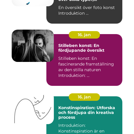
popularitet och historiska
En översikt över foto konst
aspekter
Introduktion ...
16. jan
Stilleben konst: En
fördjupande översikt
Stilleben konst: En
fascinerande framställning
av den stilla naturen
Introduktion: ...
16. jan
Konstinspiration: Utforska
och fördjupa din kreativa
process
Introduktion:
Konstinspiration är en