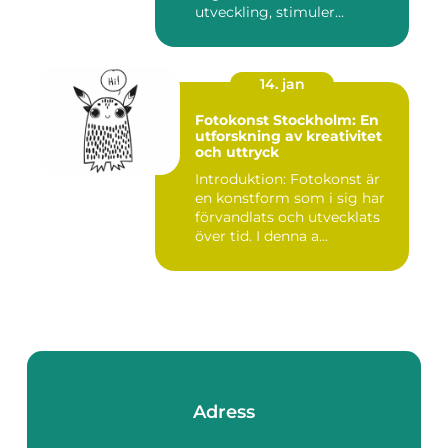
utveckling, stimuler...
14. jan
Fotokonst Stockholm: En
utforskning av kreativitet
och uttryck
Introduktion: Fotokonst är
en konstform som i sig har
förvandlats och utvecklats
över tid. I denna a...
Adress