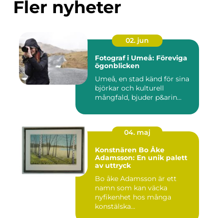
Fler nyheter
02. jun
Fotograf i Umeå: Föreviga
ögonblicken
Umeå, en stad känd för sina
björkar och kulturell
mångfald, bjuder p&arin...
04. maj
Konstnären Bo Åke
Adamsson: En unik palett
av uttryck
Bo åke Adamsson är ett
namn som kan väcka
nyfikenhet hos många
konstälska...