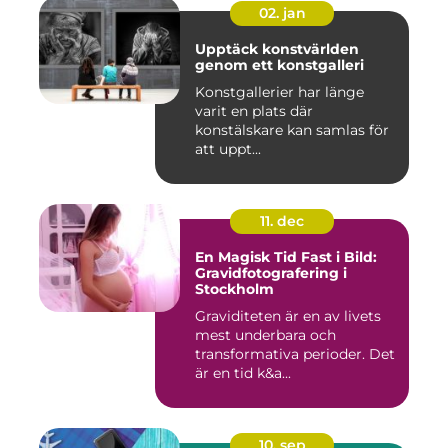
02. jan
Upptäck konstvärlden
genom ett konstgalleri
Konstgallerier har länge
varit en plats där
konstälskare kan samlas för
att uppt...
11. dec
En Magisk Tid Fast i Bild:
Gravidfotografering i
Stockholm
Graviditeten är en av livets
mest underbara och
transformativa perioder. Det
är en tid k&a...
10. sep