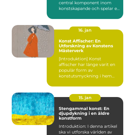
central komponent inom
konstskapande och spelar en
avgörande ro...
16. jan
Konst Affischer: En
Utforskning av Konstens
Mästerverk
[Introduktion] Konst
affischer har länge varit en
populär form av
konstutsmyckning i hem
och kontor ...
15. jan
Stengammal konst: En
djupdykning i en äldre
konstform
Introduktion: I denna artikel
ska vi utforska världen av