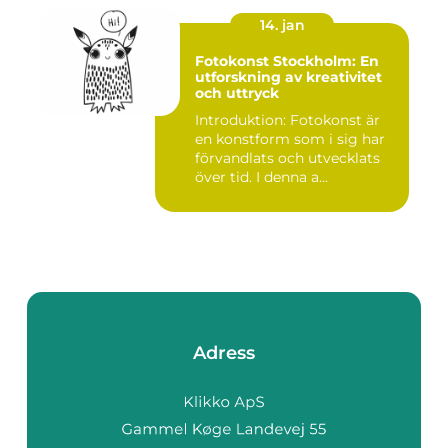
14. jan
Fotokonst Stockholm: En
utforskning av kreativitet
och uttryck
Introduktion: Fotokonst är
en konstform som i sig har
förvandlats och utvecklats
över tid. I denna a...
Adress