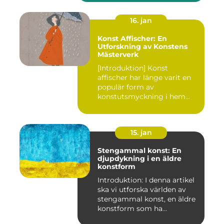
16. jan
Konst Affischer: En
Utforskning av Konstens
Mästerverk
[Introduktion] Konst
affischer har länge varit en
populär form av
konstutsmyckning i hem
och kontor ...
15. jan
Stengammal konst: En
djupdykning i en äldre
konstform
Introduktion: I denna artikel
ska vi utforska världen av
stengammal konst, en äldre
konstform som ha...