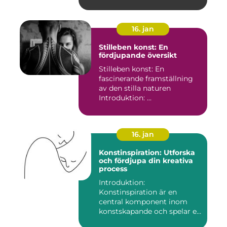
16. jan
Stilleben konst: En
fördjupande översikt
Stilleben konst: En
fascinerande framställning
av den stilla naturen
Introduktion: ...
16. jan
Konstinspiration: Utforska
och fördjupa din kreativa
process
Introduktion:
Konstinspiration är en
central komponent inom
konstskapande och spelar en
avgörande ro...