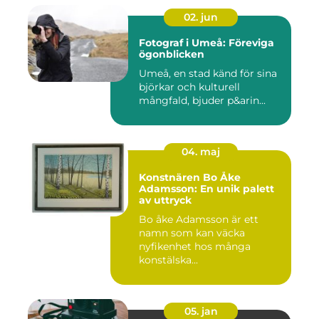
02. jun
Fotograf i Umeå: Föreviga
ögonblicken
Umeå, en stad känd för sina
björkar och kulturell
mångfald, bjuder p&arin...
04. maj
Konstnären Bo Åke
Adamsson: En unik palett
av uttryck
Bo åke Adamsson är ett
namn som kan väcka
nyfikenhet hos många
konstälska...
05. jan