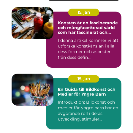
15. jan
Konsten är en fascinerande
och mångfacetterad värld
som har fascinerat och
inspirerat människor i
I denna artikel kommer vi att
århundraden
utforska konstkänslan i alla
dess former och aspekter,
från dess defin...
15. jan
En Guida till Bildkonst och
Medier för Yngre Barn
Introduktion: Bildkonst och
medier för yngre barn har en
avgörande roll i deras
utveckling, stimuler...