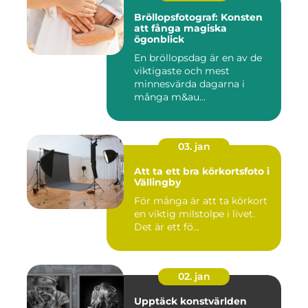
Bröllopsfotograf: Konsten
att fånga magiska
ögonblick
En bröllopsdag är en av de
viktigaste och mest
minnesvärda dagarna i
många m&au...
03. jan
Att ta ett bra körkortsfoto i
Vällingby
För många är att ta körkort
en viktig milstolpe i livet.
Det är ett fö...
02. jan
Upptäck konstvärlden