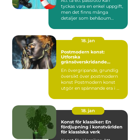
Att ta ett passfoto kan
tyckas vara en enkel uppgift,
men det finns många
detaljer som beh&oum...
18. jan
Postmodern konst:
Utforska
gränsöverskridande
kreativitet
En övergripande, grundlig
översikt över postmodern
konst Postmodern konst
utgör en spännande era i ...
18. jan
Konst för klassiker: En
fördjupning i konstvärlden
för klassiska verk