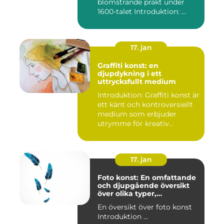
blomstrande prakt under
1600-talet Introduktion: ...
17. jan
Graffiti konst: en
djupdykning i ett
uttrycksfullt medium
Introduktion: Graffiti konst är
ett känt och kontroversiellt
medium som erbjuder
utrymme för kreativ...
17. jan
Foto konst: En omfattande
och djupgående översikt
över olika typer,
popularitet och historiska
En översikt över foto konst
aspekter
Introduktion ...