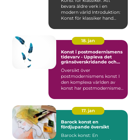
Konst för klassiker: Att
bevara äldre verk i en
modern värld Introduktion:
Konst för klassiker hand...
18. jan
Konst i postmodernismens
tidevarv - Uppleva det
gränsöverskridande och
mångfacetterade
Översikt över
postmodernismens konst I
den komplexa världen av
konst har postmodernismen
framträtt ...
17. jan
Barock konst en
fördjupande översikt
Barock konst: En