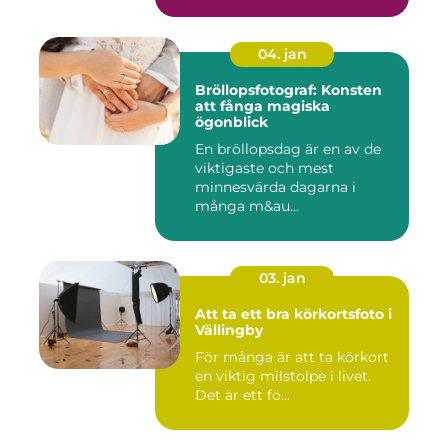
04. jan
Bröllopsfotograf: Konsten
att fånga magiska
ögonblick
En bröllopsdag är en av de
viktigaste och mest
minnesvärda dagarna i
många m&au...
03. jan
Att ta ett bra körkortsfoto i
Vällingby
För många är att ta körkort
en viktig milstolpe i livet.
Det är ett fö...