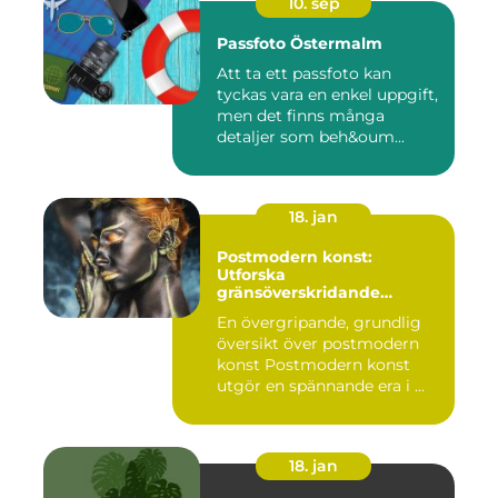
10. sep
Passfoto Östermalm
Att ta ett passfoto kan
tyckas vara en enkel uppgift,
men det finns många
detaljer som beh&oum...
18. jan
Postmodern konst:
Utforska
gränsöverskridande
kreativitet
En övergripande, grundlig
översikt över postmodern
konst Postmodern konst
utgör en spännande era i ...
18. jan