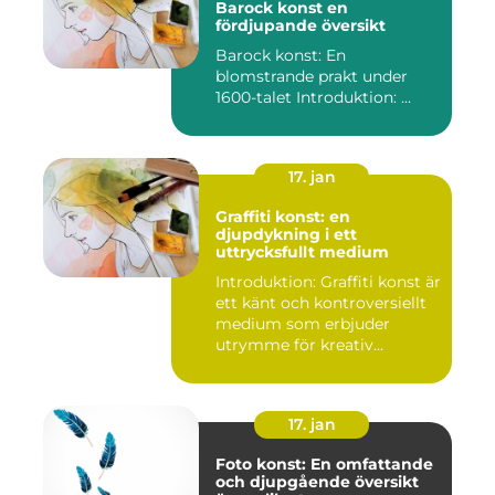
Barock konst en
fördjupande översikt
Barock konst: En
blomstrande prakt under
1600-talet Introduktion: ...
17. jan
Graffiti konst: en
djupdykning i ett
uttrycksfullt medium
Introduktion: Graffiti konst är
ett känt och kontroversiellt
medium som erbjuder
utrymme för kreativ...
17. jan
Foto konst: En omfattande
och djupgående översikt