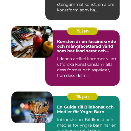
stengammal konst, en äldre
konstform som ha...
15. jan
Konsten är en fascinerande
och mångfacetterad värld
som har fascinerat och
inspirerat människor i
I denna artikel kommer vi att
århundraden
utforska konstkänslan i alla
dess former och aspekter,
från dess defin...
15. jan
En Guida till Bildkonst och
Medier för Yngre Barn
Introduktion: Bildkonst och
medier för yngre barn har en
avgörande roll i deras