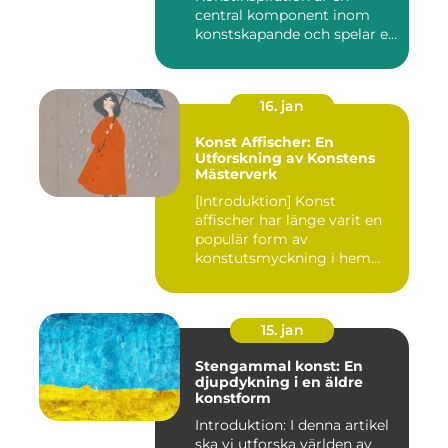
central komponent inom
konstskapande och spelar en
avgörande ro...
16. jan
Konst Affischer: En
Utforskning av Konstens
Mästerverk
[Introduktion] Konst
affischer har länge varit en
populär form av
konstutsmyckning i hem
och kontor ...
15. jan
Stengammal konst: En
djupdykning i en äldre
konstform
Introduktion: I denna artikel
ska vi utforska världen av