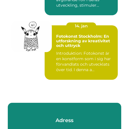
utveckling, stimuler...
14. jan
Fotokonst Stockholm: En
utforskning av kreativitet
och uttryck
Introduktion: Fotokonst är
en konstform som i sig har
förvandlats och utvecklats
över tid. I denna a...
Adress