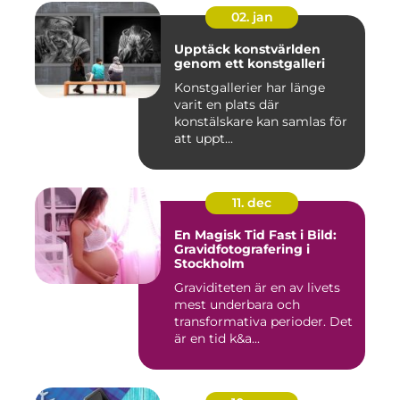
02. jan
Upptäck konstvärlden
genom ett konstgalleri
Konstgallerier har länge
varit en plats där
konstälskare kan samlas för
att uppt...
11. dec
En Magisk Tid Fast i Bild:
Gravidfotografering i
Stockholm
Graviditeten är en av livets
mest underbara och
transformativa perioder. Det
är en tid k&a...