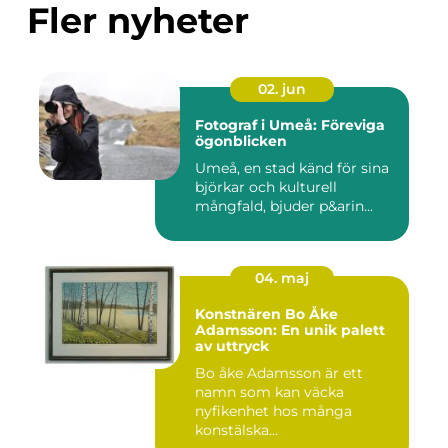
Fler nyheter
02. jun
Fotograf i Umeå: Föreviga
ögonblicken
Umeå, en stad känd för sina
björkar och kulturell
mångfald, bjuder p&arin...
04. maj
Konstnären Bo Åke
Adamsson: En unik palett
av uttryck
Bo åke Adamsson är ett
namn som kan väcka
nyfikenhet hos många
konstälska...