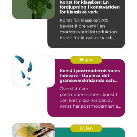
Konst för klassiker: En
fördjupning i konstvärlden
för klassiska verk
Konst för klassiker: Att
bevara äldre verk i en
modern värld Introduktion:
Konst för klassiker hand...
18. jan
Konst i postmodernismens
tidevarv - Uppleva det
gränsöverskridande och
mångfacetterade
Översikt över
postmodernismens konst I
den komplexa världen av
konst har postmodernismen
framträtt ...
17. jan