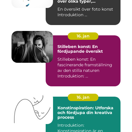
över olika typer,
popularitet och historiska
En översikt över foto konst
aspekter
Introduktion ...
16. jan
Stilleben konst: En
fördjupande översikt
Stilleben konst: En
fascinerande framställning
av den stilla naturen
Introduktion: ...
16. jan
Konstinspiration: Utforska
och fördjupa din kreativa
process
Introduktion:
Konstinspiration är en