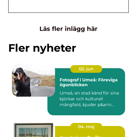
Läs fler inlägg här
Fler nyheter
02. jun
Fotograf i Umeå: Föreviga
ögonblicken
Umeå, en stad känd för sina
björkar och kulturell
mångfald, bjuder p&arin...
04. maj