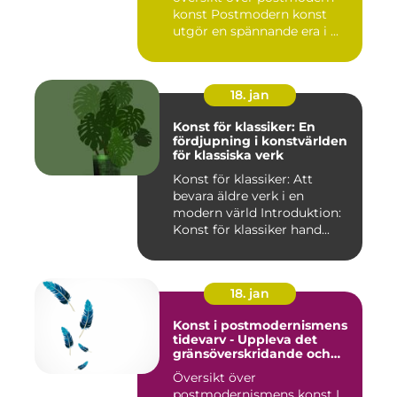
konst Postmodern konst
utgör en spännande era i ...
18. jan
Konst för klassiker: En
fördjupning i konstvärlden
för klassiska verk
Konst för klassiker: Att
bevara äldre verk i en
modern värld Introduktion:
Konst för klassiker hand...
18. jan
Konst i postmodernismens
tidevarv - Uppleva det
gränsöverskridande och
mångfacetterade
Översikt över
postmodernismens konst I