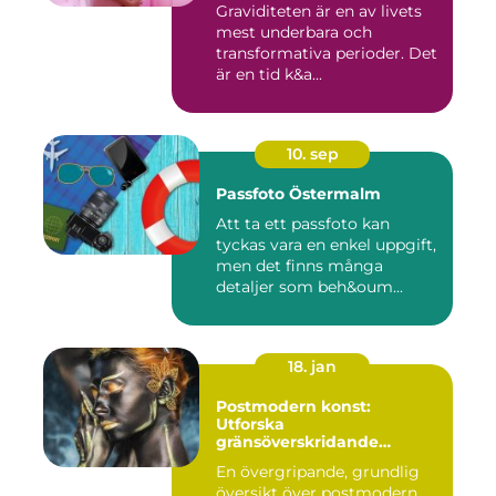
Graviditeten är en av livets
mest underbara och
transformativa perioder. Det
är en tid k&a...
10. sep
Passfoto Östermalm
Att ta ett passfoto kan
tyckas vara en enkel uppgift,
men det finns många
detaljer som beh&oum...
18. jan
Postmodern konst:
Utforska
gränsöverskridande
kreativitet
En övergripande, grundlig
översikt över postmodern