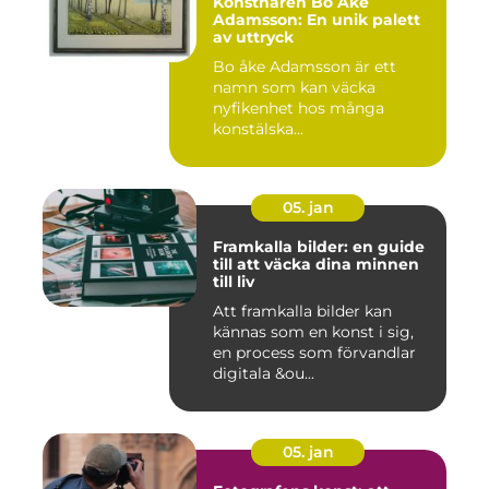
Konstnären Bo Åke
Adamsson: En unik palett
av uttryck
Bo åke Adamsson är ett
namn som kan väcka
nyfikenhet hos många
konstälska...
05. jan
Framkalla bilder: en guide
till att väcka dina minnen
till liv
Att framkalla bilder kan
kännas som en konst i sig,
en process som förvandlar
digitala &ou...
05. jan