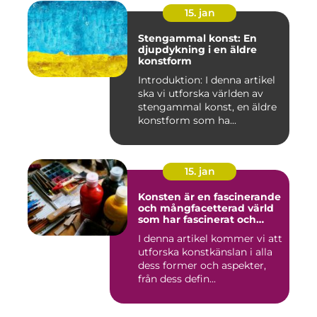
15. jan
Stengammal konst: En
djupdykning i en äldre
konstform
Introduktion: I denna artikel
ska vi utforska världen av
stengammal konst, en äldre
konstform som ha...
15. jan
Konsten är en fascinerande
och mångfacetterad värld
som har fascinerat och
inspirerat människor i
I denna artikel kommer vi att
århundraden
utforska konstkänslan i alla
dess former och aspekter,
från dess defin...