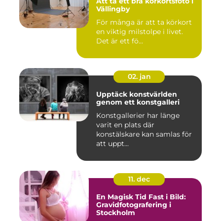
Att ta ett bra körkortsfoto i
Vällingby
För många är att ta körkort
en viktig milstolpe i livet.
Det är ett fö...
02. jan
Upptäck konstvärlden
genom ett konstgalleri
Konstgallerier har länge
varit en plats där
konstälskare kan samlas för
att uppt...
11. dec
En Magisk Tid Fast i Bild:
Gravidfotografering i
Stockholm