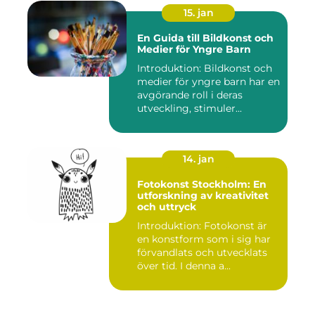
15. jan
En Guida till Bildkonst och
Medier för Yngre Barn
Introduktion: Bildkonst och
medier för yngre barn har en
avgörande roll i deras
utveckling, stimuler...
14. jan
Fotokonst Stockholm: En
utforskning av kreativitet
och uttryck
Introduktion: Fotokonst är
en konstform som i sig har
förvandlats och utvecklats
över tid. I denna a...