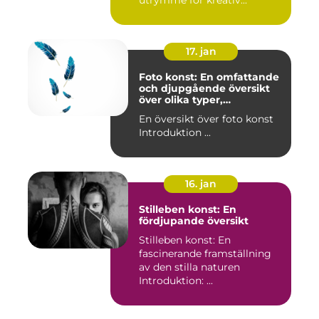
utrymme för kreativ...
17. jan
Foto konst: En omfattande
och djupgående översikt
över olika typer,
popularitet och historiska
En översikt över foto konst
aspekter
Introduktion ...
16. jan
Stilleben konst: En
fördjupande översikt
Stilleben konst: En
fascinerande framställning
av den stilla naturen
Introduktion: ...