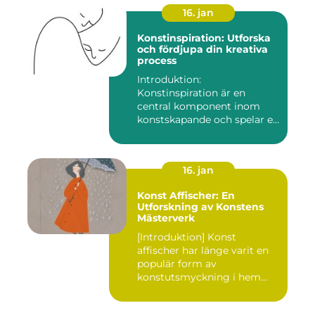
16. jan
Konstinspiration: Utforska
och fördjupa din kreativa
process
Introduktion:
Konstinspiration är en
central komponent inom
konstskapande och spelar en
avgörande ro...
16. jan
Konst Affischer: En
Utforskning av Konstens
Mästerverk
[Introduktion] Konst
affischer har länge varit en
populär form av
konstutsmyckning i hem
och kontor ...