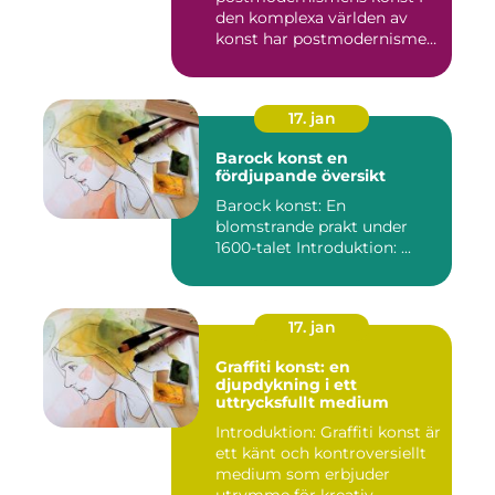
den komplexa världen av
konst har postmodernismen
framträtt ...
17. jan
Barock konst en
fördjupande översikt
Barock konst: En
blomstrande prakt under
1600-talet Introduktion: ...
17. jan
Graffiti konst: en
djupdykning i ett
uttrycksfullt medium
Introduktion: Graffiti konst är
ett känt och kontroversiellt
medium som erbjuder