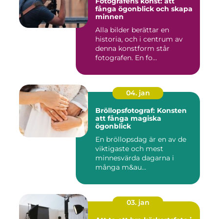
Fotografens konst: att
fånga ögonblick och skapa
minnen
Alla bilder berättar en
historia, och i centrum av
denna konstform står
fotografen. En fo...
04. jan
Bröllopsfotograf: Konsten
att fånga magiska
ögonblick
En bröllopsdag är en av de
viktigaste och mest
minnesvärda dagarna i
många m&au...
03. jan