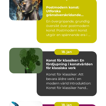
Postmodern konst:
Utforska
gränsöverskridande
kreativitet
En övergripande, grundlig
översikt över postmodern
konst Postmodern konst
utgör en spännande era i ...
18. jan
Konst för klassiker: En
fördjupning i konstvärlden
för klassiska verk
Konst för klassiker: Att
bevara äldre verk i en
modern värld Introduktion:
Konst för klassiker hand...
18. jan