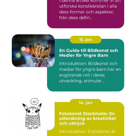
I denna artikel kommer vi att
århundraden
utforska konstkänslan i alla
dess former och aspekter,
från dess defin...
15. jan
En Guida till Bildkonst och
Medier för Yngre Barn
Introduktion: Bildkonst och
medier för yngre barn har en
avgörande roll i deras
utveckling, stimuler...
14. jan
Fotokonst Stockholm: En
utforskning av kreativitet
och uttryck
Introduktion: Fotokonst är