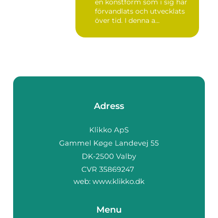
en konstform som i sig har
förvandlats och utvecklats
över tid. I denna a...
Adress
web:
www.klikko.dk
Menu