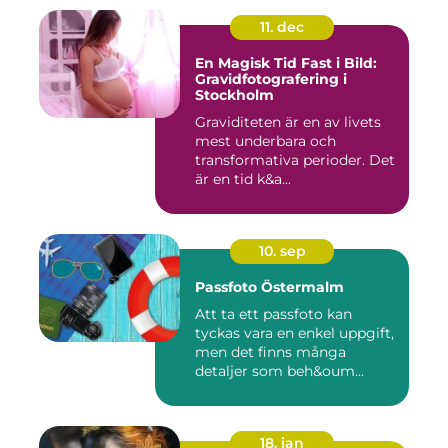
11. dec
En Magisk Tid Fast i Bild:
Gravidfotografering i
Stockholm
Graviditeten är en av livets
mest underbara och
transformativa perioder. Det
är en tid k&a...
10. sep
Passfoto Östermalm
Att ta ett passfoto kan
tyckas vara en enkel uppgift,
men det finns många
detaljer som beh&oum...
18. jan