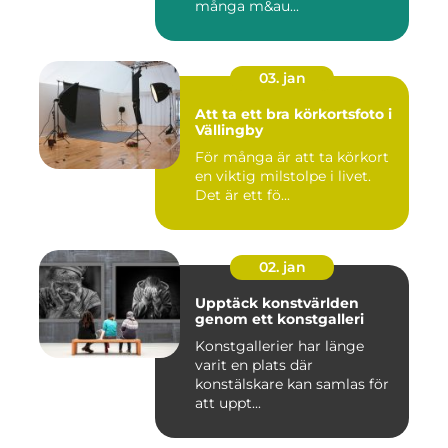
många m&au...
03. jan
Att ta ett bra körkortsfoto i
Vällingby
För många är att ta körkort
en viktig milstolpe i livet.
Det är ett fö...
02. jan
Upptäck konstvärlden
genom ett konstgalleri
Konstgallerier har länge
varit en plats där
konstälskare kan samlas för
att uppt...