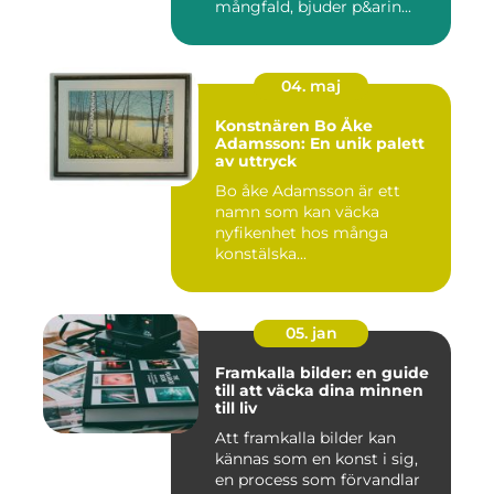
mångfald, bjuder p&arin...
04. maj
Konstnären Bo Åke
Adamsson: En unik palett
av uttryck
Bo åke Adamsson är ett
namn som kan väcka
nyfikenhet hos många
konstälska...
05. jan
Framkalla bilder: en guide
till att väcka dina minnen
till liv
Att framkalla bilder kan
kännas som en konst i sig,
en process som förvandlar