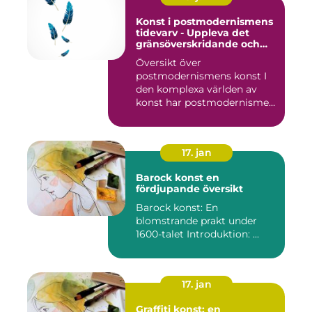
Konst i postmodernismens
tidevarv - Uppleva det
gränsöverskridande och
mångfacetterade
Översikt över
postmodernismens konst I
den komplexa världen av
konst har postmodernismen
framträtt ...
17. jan
Barock konst en
fördjupande översikt
Barock konst: En
blomstrande prakt under
1600-talet Introduktion: ...
17. jan
Graffiti konst: en