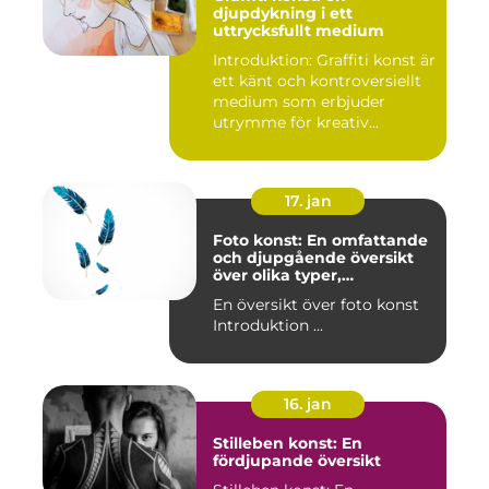
djupdykning i ett
uttrycksfullt medium
Introduktion: Graffiti konst är
ett känt och kontroversiellt
medium som erbjuder
utrymme för kreativ...
17. jan
Foto konst: En omfattande
och djupgående översikt
över olika typer,
popularitet och historiska
En översikt över foto konst
aspekter
Introduktion ...
16. jan
Stilleben konst: En
fördjupande översikt