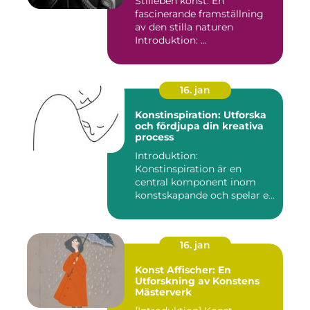
Stilleben konst: En
fascinerande framställning
av den stilla naturen
Introduktion: ...
16. jan
Konstinspiration: Utforska
och fördjupa din kreativa
process
Introduktion:
Konstinspiration är en
central komponent inom
konstskapande och spelar en
avgörande ro...
16. jan
Konst Affischer: En
Utforskning av Konstens
Mästerverk