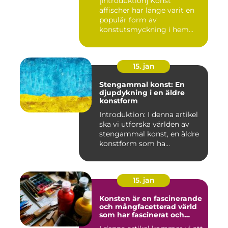
[Introduktion] Konst
affischer har länge varit en
populär form av
konstutsmyckning i hem
och kontor ...
15. jan
Stengammal konst: En
djupdykning i en äldre
konstform
Introduktion: I denna artikel
ska vi utforska världen av
stengammal konst, en äldre
konstform som ha...
15. jan
Konsten är en fascinerande
och mångfacetterad värld
som har fascinerat och
inspirerat människor i