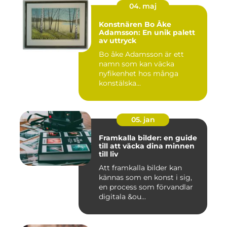
04. maj
Konstnären Bo Åke
Adamsson: En unik palett
av uttryck
Bo åke Adamsson är ett
namn som kan väcka
nyfikenhet hos många
konstälska...
05. jan
Framkalla bilder: en guide
till att väcka dina minnen
till liv
Att framkalla bilder kan
kännas som en konst i sig,
en process som förvandlar
digitala &ou...