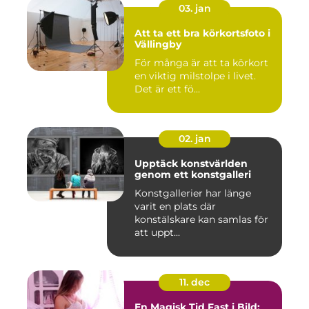
03. jan
Att ta ett bra körkortsfoto i
Vällingby
För många är att ta körkort
en viktig milstolpe i livet.
Det är ett fö...
02. jan
Upptäck konstvärlden
genom ett konstgalleri
Konstgallerier har länge
varit en plats där
konstälskare kan samlas för
att uppt...
11. dec
En Magisk Tid Fast i Bild: