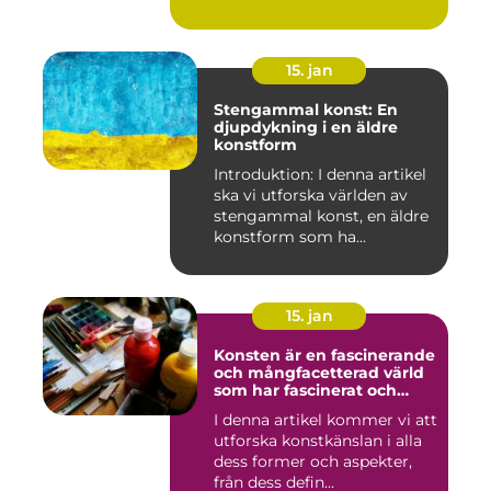
och kontor ...
15. jan
Stengammal konst: En
djupdykning i en äldre
konstform
Introduktion: I denna artikel
ska vi utforska världen av
stengammal konst, en äldre
konstform som ha...
15. jan
Konsten är en fascinerande
och mångfacetterad värld
som har fascinerat och
inspirerat människor i
I denna artikel kommer vi att
århundraden
utforska konstkänslan i alla
dess former och aspekter,
från dess defin...