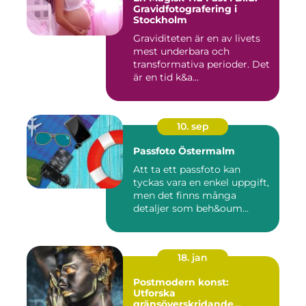
Gravidfotografering i
Stockholm
Graviditeten är en av livets
mest underbara och
transformativa perioder. Det
är en tid k&a...
10. sep
Passfoto Östermalm
Att ta ett passfoto kan
tyckas vara en enkel uppgift,
men det finns många
detaljer som beh&oum...
18. jan
Postmodern konst:
Utforska
gränsöverskridande