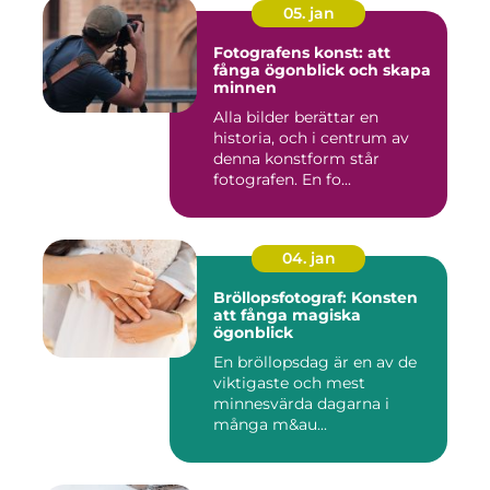
05. jan
Fotografens konst: att
fånga ögonblick och skapa
minnen
Alla bilder berättar en
historia, och i centrum av
denna konstform står
fotografen. En fo...
04. jan
Bröllopsfotograf: Konsten
att fånga magiska
ögonblick
En bröllopsdag är en av de
viktigaste och mest
minnesvärda dagarna i
många m&au...