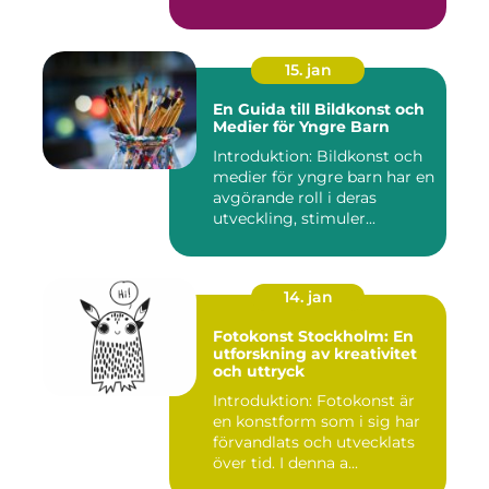
15. jan
En Guida till Bildkonst och
Medier för Yngre Barn
Introduktion: Bildkonst och
medier för yngre barn har en
avgörande roll i deras
utveckling, stimuler...
14. jan
Fotokonst Stockholm: En
utforskning av kreativitet
och uttryck
Introduktion: Fotokonst är
en konstform som i sig har
förvandlats och utvecklats
över tid. I denna a...