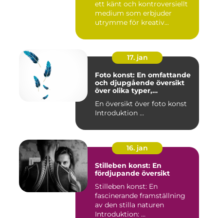
ett känt och kontroversiellt
medium som erbjuder
utrymme för kreativ...
17. jan
Foto konst: En omfattande
och djupgående översikt
över olika typer,
popularitet och historiska
En översikt över foto konst
aspekter
Introduktion ...
16. jan
Stilleben konst: En
fördjupande översikt
Stilleben konst: En
fascinerande framställning
av den stilla naturen
Introduktion: ...