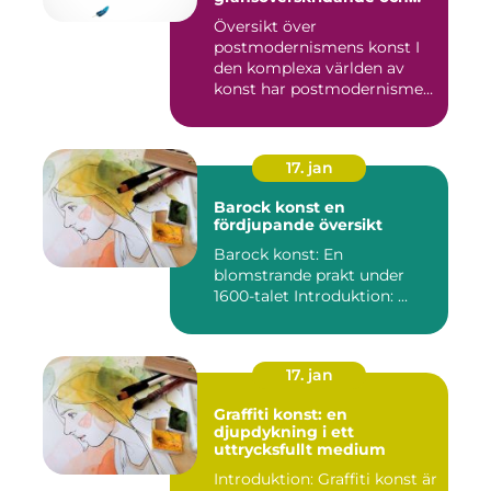
mångfacetterade
Översikt över
postmodernismens konst I
den komplexa världen av
konst har postmodernismen
framträtt ...
17. jan
Barock konst en
fördjupande översikt
Barock konst: En
blomstrande prakt under
1600-talet Introduktion: ...
17. jan
Graffiti konst: en
djupdykning i ett
uttrycksfullt medium
Introduktion: Graffiti konst är