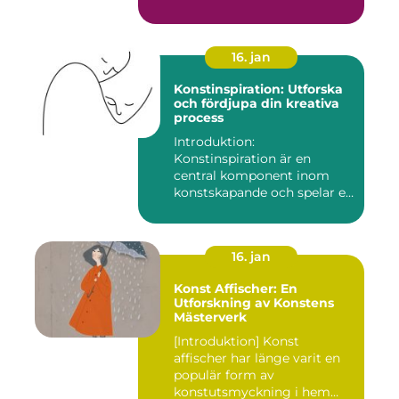
16. jan
Konstinspiration: Utforska
och fördjupa din kreativa
process
Introduktion:
Konstinspiration är en
central komponent inom
konstskapande och spelar en
avgörande ro...
16. jan
Konst Affischer: En
Utforskning av Konstens
Mästerverk
[Introduktion] Konst
affischer har länge varit en
populär form av
konstutsmyckning i hem