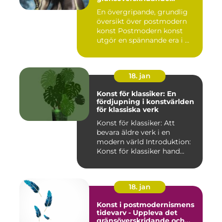
kreativitet
En övergripande, grundlig
översikt över postmodern
konst Postmodern konst
utgör en spännande era i ...
18. jan
Konst för klassiker: En
fördjupning i konstvärlden
för klassiska verk
Konst för klassiker: Att
bevara äldre verk i en
modern värld Introduktion:
Konst för klassiker hand...
18. jan
Konst i postmodernismens
tidevarv - Uppleva det
gränsöverskridande och