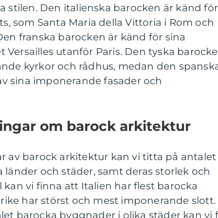
a stilen. Den italienska barocken är känd fö
ts, som Santa Maria della Vittoria i Rom och
Den franska barocken är känd för sina
tet Versailles utanför Paris. Den tyska barock
rande kyrkor och rådhus, medan den spansk
v sina imponerande fasader och
ingar om barock arkitektur
 av barock arkitektur kan vi titta på antalet
 länder och städer, samt deras storlek och
kan vi finna att Italien har flest barocka
ke har störst och mest imponerande slott.
et barocka byggnader i olika städer kan vi 