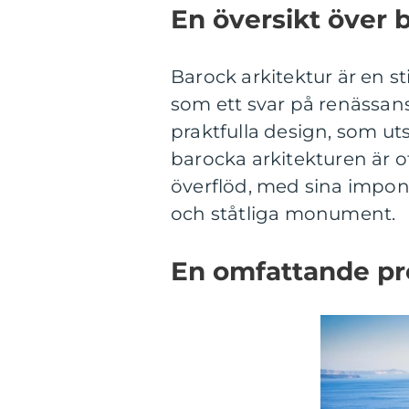
En översikt över 
Barock arkitektur är en s
som ett svar på renässan
praktfulla design, som ut
barocka arkitekturen är 
överflöd, med sina impon
och ståtliga monument.
En omfattande pre