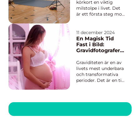
körkort en viktig
milstolpe i livet. Det
är ett första steg mot
självständighet och
frihet på vägarna. Men
innan du kan sätta dig
11 december 2024
bakom ratten, finns
En Magisk Tid
det några adminis...
Fast i Bild:
Gravidfotograferin
g i Stockholm
Graviditeten är en av
livets mest underbara
och transformativa
perioder. Det är en tid
kännetecknad av
förväntningar,
drömmar och
förändring som
flyktigt passerar innan
en ny värld öppnas
med föd...