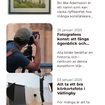
Bo åke Adamsson är
ett namn som kan
väcka nyfikenhet hos
många konstälskare.
För den som
uppskattar konstverk
som fångar både öga
05 januari 2025
och själ, utgör
Fotografens
Adamssons verk en
konst: att fånga
särskild skatt. Hans k...
ögonblick och
skapa minnen
Alla bilder berättar en
historia, och i
centrum av denna
konstform står
fotografen. En
fotograf är inte bara
en tekniker bakom
03 januari 2025
kameran, utan även
Att ta ett bra
en konstnär som
körkortsfoto i
genom linser skapar
Vällingby
oförglömliga minnen.
Men vad &au...
För många är att ta