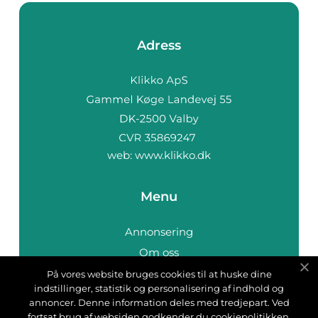
Adress
web:
www.klikko.dk
Menu
Annonsering
Om oss
Cookies
På vores website bruges cookies til at huske dine
indstillinger, statistik og personalisering af indhold og
Kontakta oss
annoncer. Denne information deles med tredjepart. Ved
Sitemap
fortsat brug af websiden godkender du cookiepolitikken.