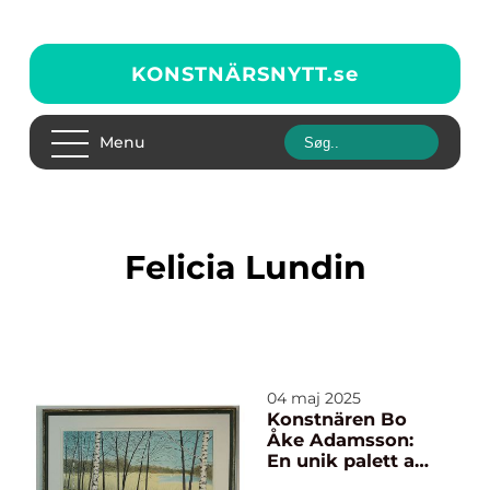
KONSTNÄRSNYTT.
se
Menu
Felicia Lundin
04 maj 2025
Konstnären Bo
Åke Adamsson:
En unik palett av
uttryck