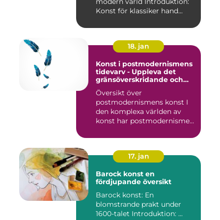
modern värld Introduktion:
Konst för klassiker hand...
18. jan
Konst i postmodernismens
tidevarv - Uppleva det
gränsöverskridande och
mångfacetterade
Översikt över
postmodernismens konst I
den komplexa världen av
konst har postmodernismen
framträtt ...
17. jan
Barock konst en
fördjupande översikt
Barock konst: En
blomstrande prakt under
1600-talet Introduktion: ...