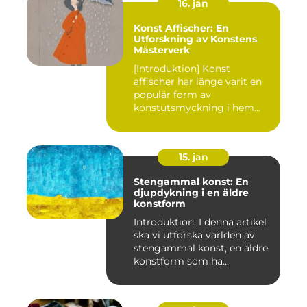
16. jan
Konst Affischer: En
Utforskning av Konstens
Mästerverk
[Introduktion] Konst
affischer har länge varit en
populär form av
konstutsmyckning i hem
och kontor ...
15. jan
Stengammal konst: En
djupdykning i en äldre
konstform
Introduktion: I denna artikel
ska vi utforska världen av
stengammal konst, en äldre
konstform som ha...