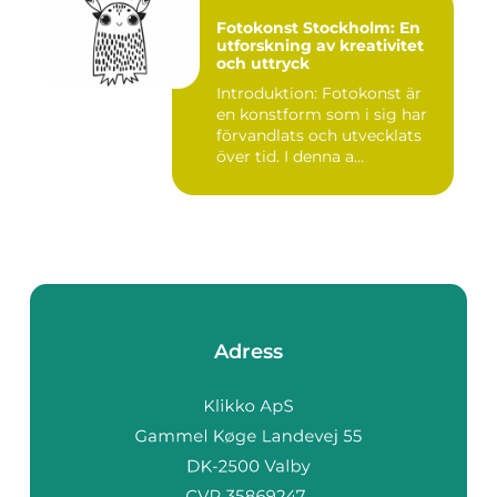
Fotokonst Stockholm: En
utforskning av kreativitet
och uttryck
Introduktion: Fotokonst är
en konstform som i sig har
förvandlats och utvecklats
över tid. I denna a...
Adress