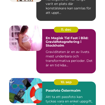
varit en plats där
konstälskare kan samlas för
att uppt...
11. dec
En Magisk Tid Fast i Bild:
Gravidfotografering i
Stockholm
Graviditeten är en av livets
mest underbara och
transformativa perioder. Det
är en tid k&a...
10. sep
Passfoto Östermalm
Att ta ett passfoto kan
tyckas vara en enkel uppgift,