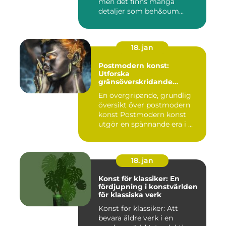
men det finns många
detaljer som beh&oum...
18. jan
Postmodern konst:
Utforska
gränsöverskridande
kreativitet
En övergripande, grundlig
översikt över postmodern
konst Postmodern konst
utgör en spännande era i ...
18. jan
Konst för klassiker: En
fördjupning i konstvärlden
för klassiska verk
Konst för klassiker: Att
bevara äldre verk i en