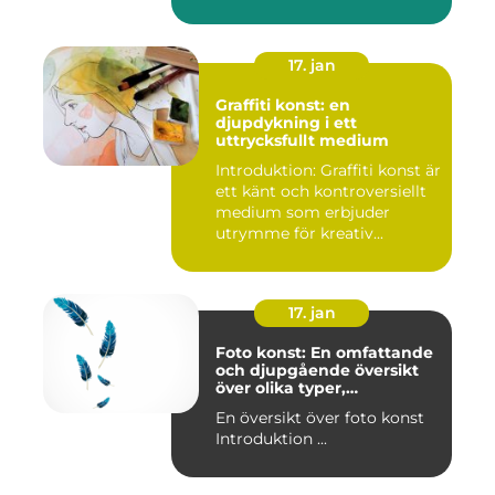
17. jan
Graffiti konst: en
djupdykning i ett
uttrycksfullt medium
Introduktion: Graffiti konst är
ett känt och kontroversiellt
medium som erbjuder
utrymme för kreativ...
17. jan
Foto konst: En omfattande
och djupgående översikt
över olika typer,
popularitet och historiska
En översikt över foto konst
aspekter
Introduktion ...