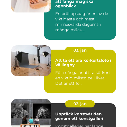
att fånga magiska
ögonblick
En bröllopsdag är en av de
viktigaste och mest
minnesvärda dagarna i
många m&au...
03. jan
Att ta ett bra körkortsfoto i
Vällingby
För många är att ta körkort
en viktig milstolpe i livet.
Det är ett fö...
02. jan
Upptäck konstvärlden
genom ett konstgalleri
Konstgallerier har länge