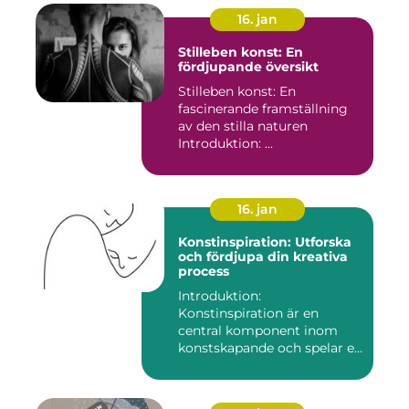
16. jan
Stilleben konst: En
fördjupande översikt
Stilleben konst: En
fascinerande framställning
av den stilla naturen
Introduktion: ...
16. jan
Konstinspiration: Utforska
och fördjupa din kreativa
process
Introduktion:
Konstinspiration är en
central komponent inom
konstskapande och spelar en
avgörande ro...