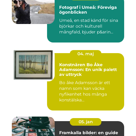
Fotograf i Umeå: Föreviga
ögonblicken
Umeå, en stad känd för sina
björkar och kulturell
mångfald, bjuder p&arin...
04. maj
Konstnären Bo Åke
Adamsson: En unik palett
av uttryck
Bo åke Adamsson är ett
namn som kan väcka
nyfikenhet hos många
konstälska...
05. jan
Framkalla bilder: en guide