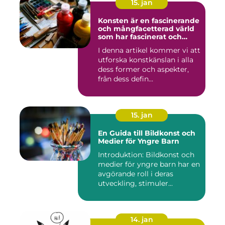
15. jan
Konsten är en fascinerande
och mångfacetterad värld
som har fascinerat och
inspirerat människor i
I denna artikel kommer vi att
århundraden
utforska konstkänslan i alla
dess former och aspekter,
från dess defin...
15. jan
En Guida till Bildkonst och
Medier för Yngre Barn
Introduktion: Bildkonst och
medier för yngre barn har en
avgörande roll i deras
utveckling, stimuler...
14. jan