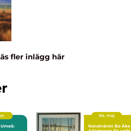
äs fler inlägg här
er
jun
04. maj
i Umeå:
Konstnären Bo Åke
Adamsson: En unik