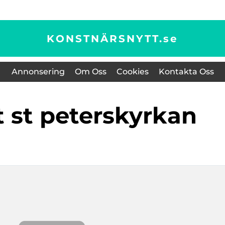
KONSTNÄRSNYTT.
se
Annonsering
Om Oss
Cookies
Kontakta Oss
kt st peterskyrkan