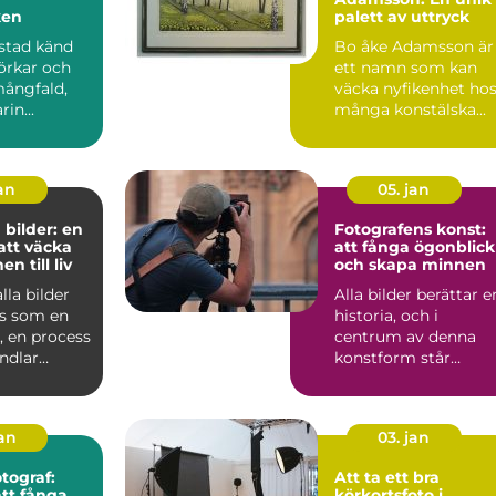
ken
palett av uttryck
stad känd
Bo åke Adamsson är
jörkar och
ett namn som kan
mångfald,
väcka nyfikenhet ho
in...
många konstälska...
jan
05. jan
 bilder: en
Fotografens konst:
 att väcka
att fånga ögonblick
n till liv
och skapa minnen
lla bilder
Alla bilder berättar e
s som en
historia, och i
g, en process
centrum av denna
ndlar
konstform står
u...
fotografen. En fo...
jan
03. jan
tograf:
Att ta ett bra
tt fånga
körkortsfoto i