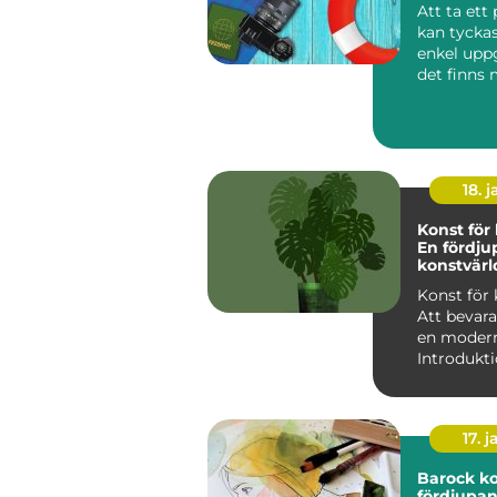
Att ta ett
kan tyckas
enkel upp
det finns
detaljer 
beh&oum..
18. j
Konst för 
En fördju
konstvärl
klassiska
Konst för 
Att bevara
en modern
Introdukti
för klassik
17. j
Barock kon
fördjupan