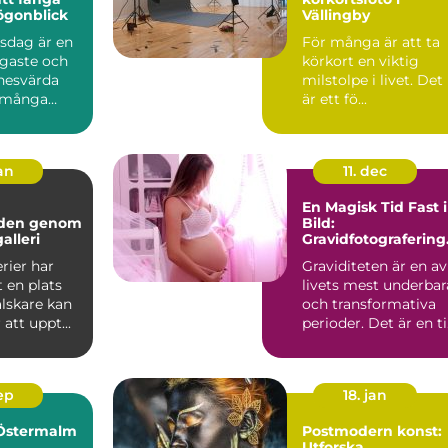
ögonblick
Vällingby
psdag är en
För många är att ta
igaste och
körkort en viktig
nesvärda
milstolpe i livet. Det
 många
är ett fö...
jan
11. dec
En Magisk Tid Fast i
lden genom
Bild:
alleri
Gravidfotografering 
Stockholm
rier har
Graviditeten är en av
t en plats
livets mest underbar
lskare kan
och transformativa
att uppt...
perioder. Det är en t
k&a...
sep
18. jan
 Östermalm
Postmodern konst:
Utforska