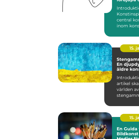
process
Introdukti
Konstinspi
central k
inom kon
och spelar
avgörande 
15. j
Stengamm
En djupdy
äldre kon
Introdukti
artikel ska
världen av
stengamma
en äldre 
som ha...
15. j
En Guida t
Bildkonst
Medier fö