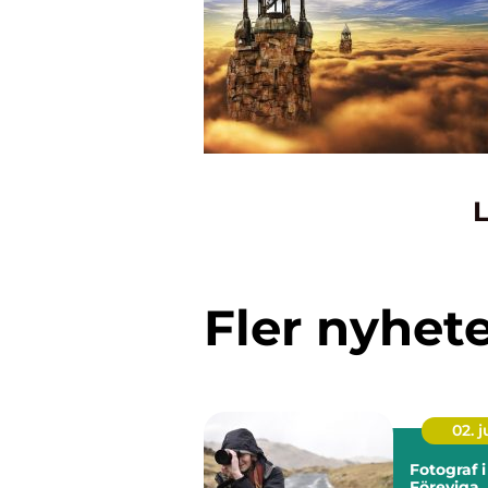
L
Fler nyhet
02. 
Fotograf 
Föreviga