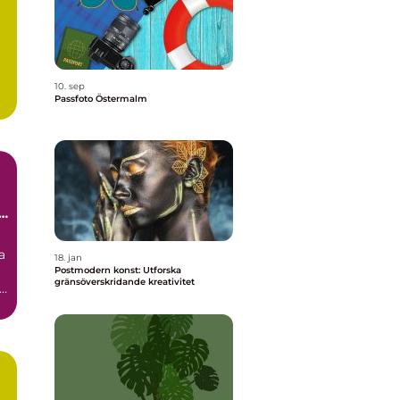
10. sep
Passfoto Östermalm
i
a
18. jan
Postmodern konst: Utforska
gränsöverskridande kreativitet
id