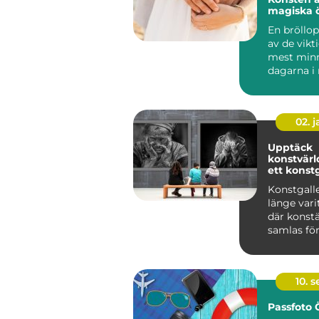
magiska 
En bröllo
av de vikt
mest min
dagarna i
m&au...
02. 
Upptäck
konstvär
ett konstg
Konstgalle
länge vari
där konstä
samlas för 
10. 
Passfoto