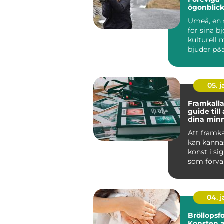
ögonblic
Umeå, en 
för sina b
kulturell 
bjuder p&ar
05. 
Framkalla
guide till
dina minne
Att framka
kan känna
konst i si
som förva
digitala &o
04. 
Bröllopsfo
Konsten a