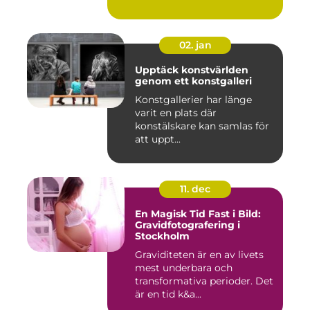
02. jan
Upptäck konstvärlden
genom ett konstgalleri
Konstgallerier har länge
varit en plats där
konstälskare kan samlas för
att uppt...
11. dec
En Magisk Tid Fast i Bild:
Gravidfotografering i
Stockholm
Graviditeten är en av livets
mest underbara och
transformativa perioder. Det
är en tid k&a...