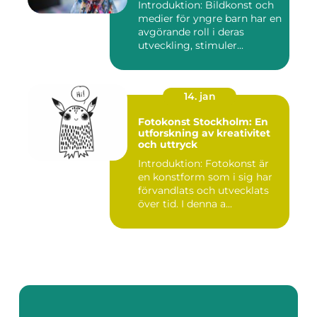
Introduktion: Bildkonst och
medier för yngre barn har en
avgörande roll i deras
utveckling, stimuler...
14. jan
Fotokonst Stockholm: En
utforskning av kreativitet
och uttryck
Introduktion: Fotokonst är
en konstform som i sig har
förvandlats och utvecklats
över tid. I denna a...