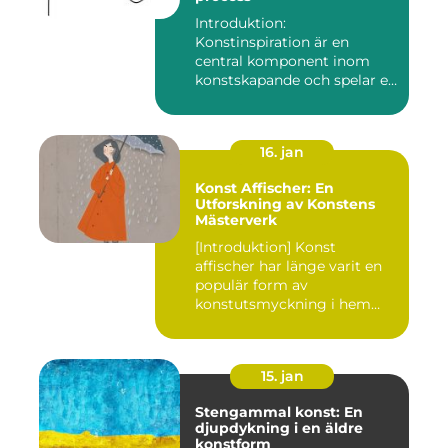
Introduktion:
Konstinspiration är en
central komponent inom
konstskapande och spelar en
avgörande ro...
16. jan
Konst Affischer: En
Utforskning av Konstens
Mästerverk
[Introduktion] Konst
affischer har länge varit en
populär form av
konstutsmyckning i hem
och kontor ...
15. jan
Stengammal konst: En
djupdykning i en äldre
konstform