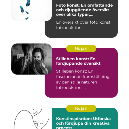
Foto konst: En omfattande
och djupgående översikt
över olika typer,
popularitet och historiska
En översikt över foto konst
aspekter
Introduktion ...
16. jan
Stilleben konst: En
fördjupande översikt
Stilleben konst: En
fascinerande framställning
av den stilla naturen
Introduktion: ...
16. jan
Konstinspiration: Utforska
och fördjupa din kreativa
process