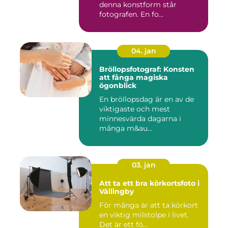
denna konstform står
fotografen. En fo...
04. jan
Bröllopsfotograf: Konsten
att fånga magiska
ögonblick
En bröllopsdag är en av de
viktigaste och mest
minnesvärda dagarna i
många m&au...
03. jan
Att ta ett bra körkortsfoto i
Vällingby
För många är att ta körkort
en viktig milstolpe i livet.
Det är ett fö...