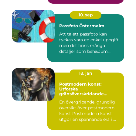
10. sep
Passfoto Östermalm
Att ta ett passfoto kan
tyckas vara en enkel uppgift,
men det finns många
detaljer som beh&oum...
18. jan
Postmodern konst:
Utforska
gränsöverskridande
kreativitet
En övergripande, grundlig
översikt över postmodern
konst Postmodern konst
utgör en spännande era i ...