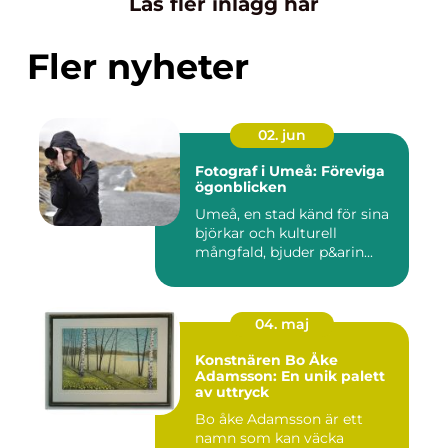
Läs fler inlägg här
Fler nyheter
02. jun
Fotograf i Umeå: Föreviga
ögonblicken
Umeå, en stad känd för sina
björkar och kulturell
mångfald, bjuder p&arin...
04. maj
Konstnären Bo Åke
Adamsson: En unik palett
av uttryck
Bo åke Adamsson är ett
namn som kan väcka