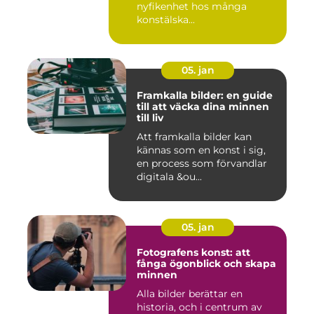
nyfikenhet hos många
konstälska...
05. jan
Framkalla bilder: en guide
till att väcka dina minnen
till liv
Att framkalla bilder kan
kännas som en konst i sig,
en process som förvandlar
digitala &ou...
05. jan
Fotografens konst: att
fånga ögonblick och skapa
minnen
Alla bilder berättar en
historia, och i centrum av