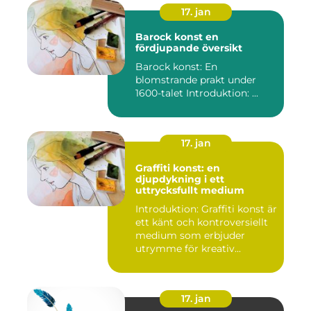
17. jan
Barock konst en
fördjupande översikt
Barock konst: En
blomstrande prakt under
1600-talet Introduktion: ...
17. jan
Graffiti konst: en
djupdykning i ett
uttrycksfullt medium
Introduktion: Graffiti konst är
ett känt och kontroversiellt
medium som erbjuder
utrymme för kreativ...
17. jan