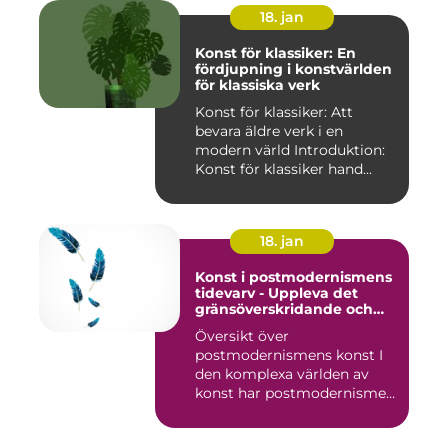
18. jan
Konst för klassiker: En
fördjupning i konstvärlden
för klassiska verk
Konst för klassiker: Att
bevara äldre verk i en
modern värld Introduktion:
Konst för klassiker hand...
18. jan
Konst i postmodernismens
tidevarv - Uppleva det
gränsöverskridande och
mångfacetterade
Översikt över
postmodernismens konst I
den komplexa världen av
konst har postmodernismen
framträtt ...