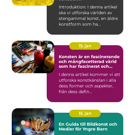
Introduktion: I denna artikel
ska vi utforska världen av
stengammal konst, en äldre
konstform som ha...
15. jan
Konsten är en fascinerande
och mångfacetterad värld
som har fascinerat och
inspirerat människor i
I denna artikel kommer vi att
århundraden
utforska konstkänslan i alla
dess former och aspekter,
från dess defin...
15. jan
En Guida till Bildkonst och
Medier för Yngre Barn