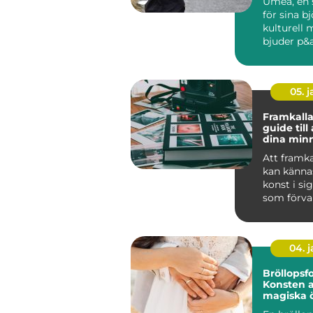
Umeå, en 
för sina b
kulturell 
bjuder p&ar
05. 
Framkalla
guide till
dina minne
Att framka
kan känna
konst i si
som förva
digitala &o
04. 
Bröllopsfo
Konsten a
magiska 