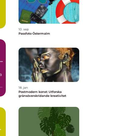
10. sep
Passfoto Östermalm
i
a
id
18. jan
Postmodern konst: Utforska
gränsöverskridande kreativitet
e