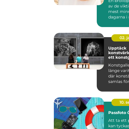
En bröllo
av de vikt
mest min
dagarna i
m&au...
02. 
Upptäck
konstvär
ett konstg
Konstgalle
länge vari
där konstä
samlas för 
10. 
Passfoto
Att ta ett
kan tyckas