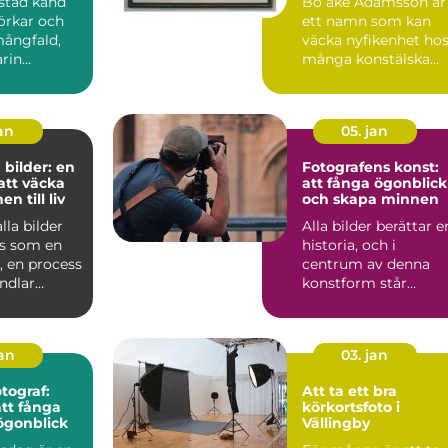
stad känd
Bo åke Adamsson är
jörkar och
ett namn som kan
mångfald,
väcka nyfikenhet ho
in...
många konstälska...
jan
05. jan
 bilder: en
Fotografens konst:
 att väcka
att fånga ögonblick
n till liv
och skapa minnen
lla bilder
Alla bilder berättar e
s som en
historia, och i
g, en process
centrum av denna
ndlar
konstform står
u...
fotografen. En fo...
jan
03. jan
tograf:
Att ta ett bra
tt fånga
körkortsfoto i
ögonblick
Vällingby