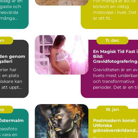
psdag är en
För många är att ta
igaste och
körkort en viktig
nesvärda
milstolpe i livet. Det
 många
är ett fö...
jan
11. dec
En Magisk Tid Fast i
lden genom
Bild:
alleri
Gravidfotografering 
Stockholm
rier har
Graviditeten är en av
t en plats
livets mest underbar
lskare kan
och transformativa
att uppt...
perioder. Det är en t
k&a...
sep
18. jan
 Östermalm
Postmodern konst:
Utforska
 passfoto
gränsöverskridand
 vara en
kreativitet