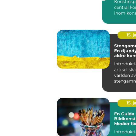
Konstinspi
central k
inom kon
och spelar
avgörande 
15. j
Stengamm
En djupdy
äldre kon
Introdukti
artikel ska
världen av
stengamma
en äldre 
som ha...
15. j
En Guida t
Bildkonst
Medier fö
Barn
Introdukti