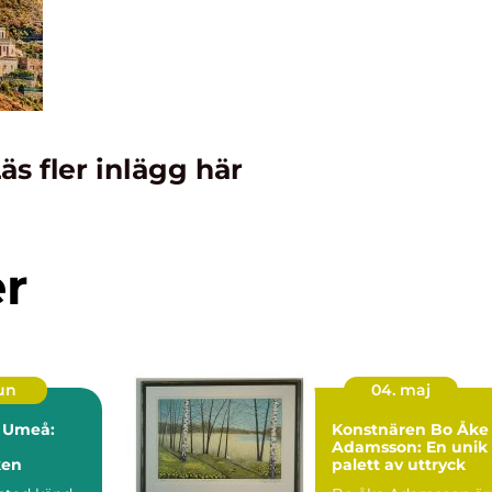
äs fler inlägg här
er
jun
04. maj
i Umeå:
Konstnären Bo Åke
Adamsson: En unik
ken
palett av uttryck