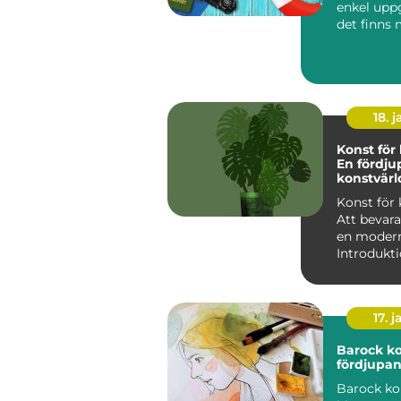
enkel upp
det finns
detaljer 
beh&oum..
18. j
Konst för 
En fördju
konstvärl
klassiska
Konst för 
Att bevara
en modern
Introdukti
för klassik
17. j
Barock kon
fördjupan
Barock ko