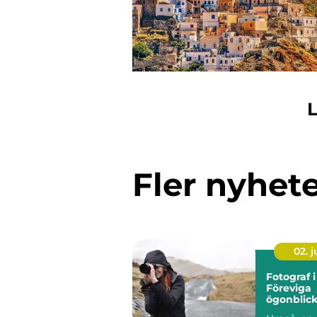
L
Fler nyhet
02. 
Fotograf 
Föreviga
ögonblic