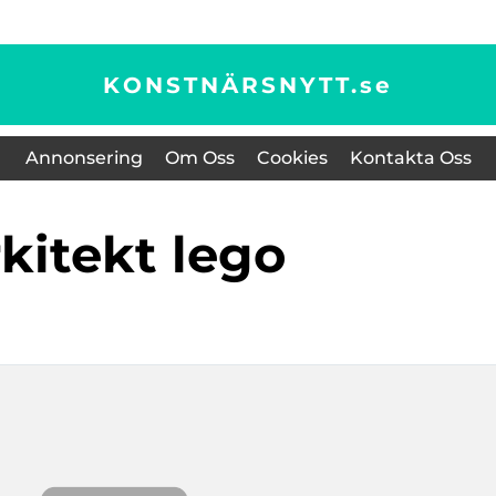
KONSTNÄRSNYTT.
se
Annonsering
Om Oss
Cookies
Kontakta Oss
arkitekt lego