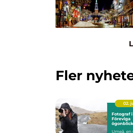
L
Fler nyhet
02. 
Fotograf 
Föreviga
ögonblic
Umeå, en 