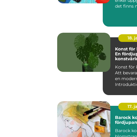
enkel upp
det finns
detaljer 
beh&oum..
18. j
Konst för 
En fördju
konstvärl
klassiska
Konst för 
Att bevara
en modern
Introdukti
för klassik
17. j
Barock kon
fördjupan
Barock ko
blomstran