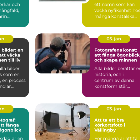
jörkar och
ett namn som kan
mångfald,
väcka nyfikenhet ho
in...
många konstälska...
jan
05. jan
 bilder: en
Fotografens konst:
 att väcka
att fånga ögonblick
n till liv
och skapa minnen
lla bilder
Alla bilder berättar e
s som en
historia, och i
g, en process
centrum av denna
ndlar
konstform står
u...
fotografen. En fo...
jan
03. jan
tograf:
Att ta ett bra
tt fånga
körkortsfoto i
ögonblick
Vällingby
psdag är en
För många är att ta