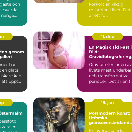
igaste och
körkort en viktig
nesvärda
milstolpe i livet. Det
 många
är ett fö...
jan
11. dec
En Magisk Tid Fast i
lden genom
Bild:
alleri
Gravidfotografering 
Stockholm
rier har
Graviditeten är en av
t en plats
livets mest underbar
lskare kan
och transformativa
att uppt...
perioder. Det är en t
k&a...
sep
18. jan
 Östermalm
Postmodern konst:
Utforska
 passfoto
gränsöverskridand
 vara en
kreativitet
En övergripande,