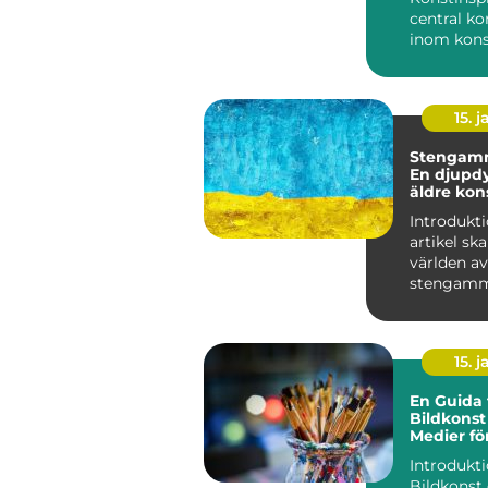
central k
inom kon
och spelar
avgörande 
15. j
Stengamm
En djupdy
äldre kon
Introdukti
artikel ska
världen av
stengamma
en äldre 
som ha...
15. j
En Guida t
Bildkonst
Medier fö
Barn
Introdukti
Bildkonst