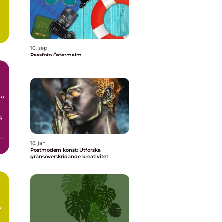
10. sep
Passfoto Östermalm
i
a
id
18. jan
Postmodern konst: Utforska
gränsöverskridande kreativitet
e