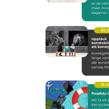
av de vikt
mest min
dagarna i
m&au...
02. 
Upptäck
konstvär
ett konstg
Konstgalle
länge vari
där konstä
samlas för 
10. 
Passfoto
Att ta ett
kan tyckas