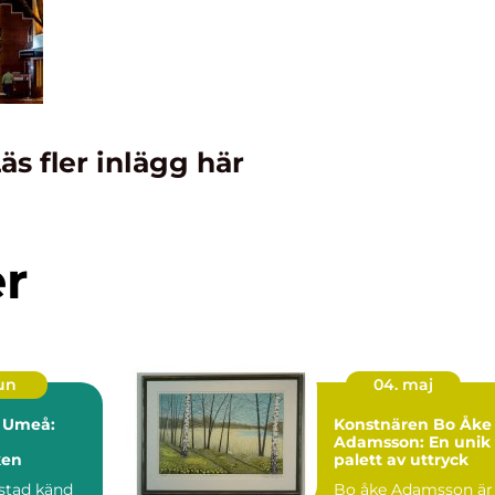
äs fler inlägg här
er
jun
04. maj
i Umeå:
Konstnären Bo Åke
Adamsson: En unik
ken
palett av uttryck
stad känd
Bo åke Adamsson är