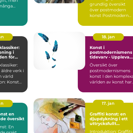
gift, men
grundlig översikt
 många
över postmodern
som
konst Postmodern
.
konst utgör en
spännande era i ...
an
18. jan
klassiker:
Konst i
pning i
postmodernismens
den för
tidevarv - Uppleva
 verk
det
klassiker:
Översikt över
gränsöverskridand
 äldre verk i
postmodernismens
och
mångfacetterade
 värld
konst I den komplexa
on: Konst
världen av konst har
er hand...
postmodernismen
framträtt ...
an
17. jan
st en
Graffiti konst: en
de översikt
djupdykning i ett
uttrycksfullt
nst: En
medium
Introduktion: Graffiti
de prakt