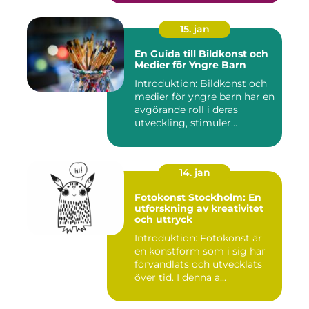
15. jan
En Guida till Bildkonst och
Medier för Yngre Barn
Introduktion: Bildkonst och
medier för yngre barn har en
avgörande roll i deras
utveckling, stimuler...
14. jan
Fotokonst Stockholm: En
utforskning av kreativitet
och uttryck
Introduktion: Fotokonst är
en konstform som i sig har
förvandlats och utvecklats
över tid. I denna a...