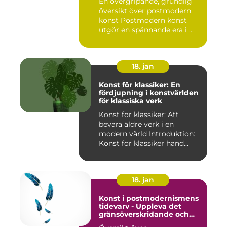
En övergripande, grundlig
översikt över postmodern
konst Postmodern konst
utgör en spännande era i ...
18. jan
Konst för klassiker: En
fördjupning i konstvärlden
för klassiska verk
Konst för klassiker: Att
bevara äldre verk i en
modern värld Introduktion:
Konst för klassiker hand...
18. jan
Konst i postmodernismens
tidevarv - Uppleva det
gränsöverskridande och
mångfacetterade