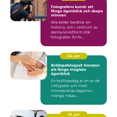
Fotografens konst: att
fånga ögonblick och skapa
minnen
Alla bilder berättar en
historia, och i centrum av
denna konstform står
fotografen. En fo...
04. jan
Bröllopsfotograf: Konsten
att fånga magiska
ögonblick
En bröllopsdag är en av de
viktigaste och mest
minnesvärda dagarna i
många m&au...
03. jan