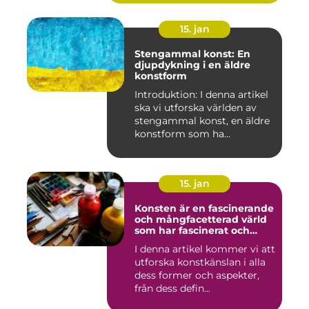
15. jan
Stengammal konst: En
djupdykning i en äldre
konstform
Introduktion: I denna artikel
ska vi utforska världen av
stengammal konst, en äldre
konstform som ha...
15. jan
Konsten är en fascinerande
och mångfacetterad värld
som har fascinerat och
inspirerat människor i
I denna artikel kommer vi att
århundraden
utforska konstkänslan i alla
dess former och aspekter,
från dess defin...