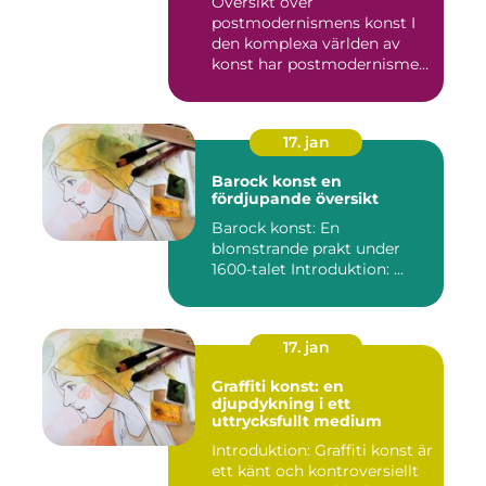
Översikt över
postmodernismens konst I
den komplexa världen av
konst har postmodernismen
framträtt ...
17. jan
Barock konst en
fördjupande översikt
Barock konst: En
blomstrande prakt under
1600-talet Introduktion: ...
17. jan
Graffiti konst: en
djupdykning i ett
uttrycksfullt medium
Introduktion: Graffiti konst är
ett känt och kontroversiellt