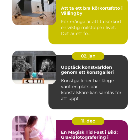
Att ta ett bra körkortsfoto i
Vällingby
För många är att ta körkort
en viktig milstolpe i livet.
Det är ett fö...
02. jan
Upptäck konstvärlden
genom ett konstgalleri
Konstgallerier har länge
varit en plats där
konstälskare kan samlas för
att uppt...
11. dec
En Magisk Tid Fast i Bild:
Gravidfotografering i