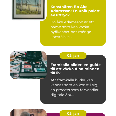
Konstnären Bo Åke
Adamsson: En unik palett
av uttryck
Bo åke Adamsson är ett
namn som kan väcka
nyfikenhet hos många
konstälska...
05. jan
Framkalla bilder: en guide
till att väcka dina minnen
till liv
Att framkalla bilder kan
kännas som en konst i sig,
en process som förvandlar
digitala &ou...
05. jan