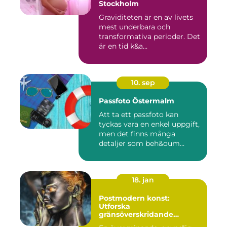
Stockholm
Graviditeten är en av livets
mest underbara och
transformativa perioder. Det
är en tid k&a...
10. sep
Passfoto Östermalm
Att ta ett passfoto kan
tyckas vara en enkel uppgift,
men det finns många
detaljer som beh&oum...
18. jan
Postmodern konst:
Utforska
gränsöverskridande
kreativitet