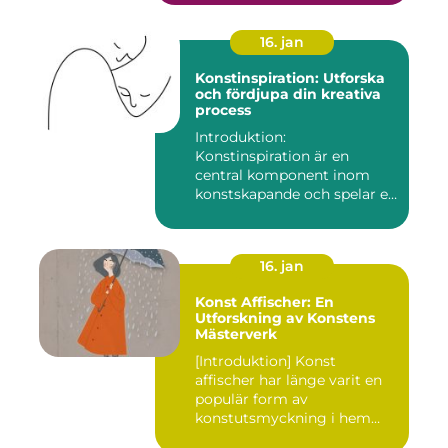
16. jan
Konstinspiration: Utforska
och fördjupa din kreativa
process
Introduktion:
Konstinspiration är en
central komponent inom
konstskapande och spelar en
avgörande ro...
16. jan
Konst Affischer: En
Utforskning av Konstens
Mästerverk
[Introduktion] Konst
affischer har länge varit en
populär form av
konstutsmyckning i hem
och kontor ...