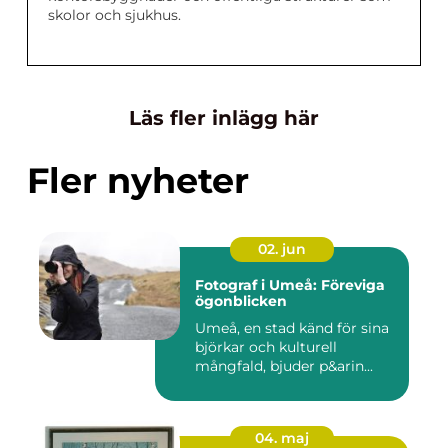
skolor och sjukhus.
Läs fler inlägg här
Fler nyheter
02. jun
Fotograf i Umeå: Föreviga
ögonblicken
Umeå, en stad känd för sina
björkar och kulturell
mångfald, bjuder p&arin...
04. maj