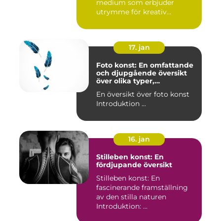
medium som erbjuder
utrymme för kreativ...
17. jan
Foto konst: En omfattande
och djupgående översikt
över olika typer,
popularitet och historiska
En översikt över foto konst
aspekter
Introduktion ...
16. jan
Stilleben konst: En
fördjupande översikt
Stilleben konst: En
fascinerande framställning
av den stilla naturen
Introduktion: ...